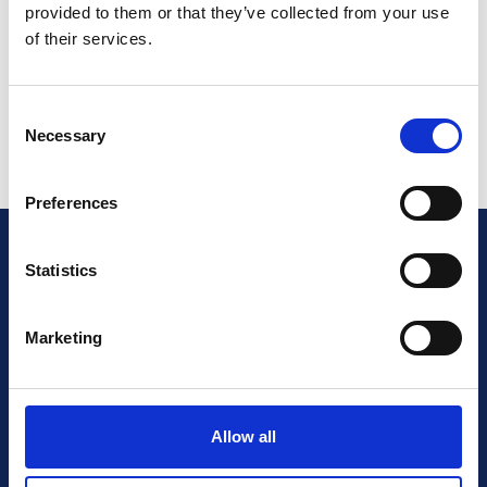
ogni certificato con
provided to them or that they’ve collected from your use
“Informazioni su questo
of their services.
documento”?
Consent
Necessary
Selection
Preferences
Statistics
Sei certificato?
Assicurati
che i tuoi futuri clienti lo
Marketing
sappiano!
Allow all
Per saperne di più