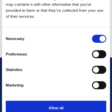
may combine it with other information that you’ve
provided to them or that they’ve collected from your use
¿Para qué sirve describir cada
of their services.
certificado con «acerca de este
documento»?
Consent
Necessary
Selection
Preferences
Statistics
¿Estás certificado?
Marketing
Asegúrate de que tus
futuros clientes lo sepan!
Allow all