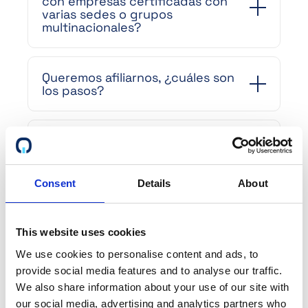
con empresas certificadas con
varias sedes o grupos
multinacionales?
Queremos afiliarnos, ¿cuáles son
los pasos?
Queremos modificar nuestro
perfil. Cómo hacerlo? ¿Hay algún
coste?
Consent
Details
About
¿Cómo están estructurados sus
precios?
This website uses cookies
We use cookies to personalise content and ads, to
provide social media features and to analyse our traffic.
¿En qué beneficia la plataforma a
We also share information about your use of our site with
nuestra organización de ventas?
our social media, advertising and analytics partners who