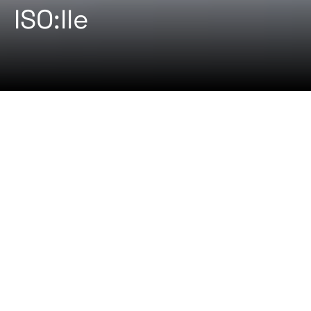
ISO:lle
2024-08-22 By
Certifiqat Desk
ARTIKKELIT
STANDARDI
FR2000 on vaatimusstandardi laatuun, ympäristöön
sekä työterveyteen ja -turvallisuuteen keskittyville
johtamisjärjestelmille.
Standardi perustuu ISO-
standardien ISO 9001, ISO 14001 ja ISO 45001
periaatteisiin,
ja se sisältää vaatimuksia politiikasta,
tavoitteista ja toimintasuunnitelmista, laeista ja muista
vaatimuksista, markkinoista ja myynnistä,
suunnittelusta, kehityksestä, hankinnoista,
tuotannosta, toimituksista, sisäisistä auditoinneista,
poikkeamien hallinnasta ja parannuksista sekä johdon