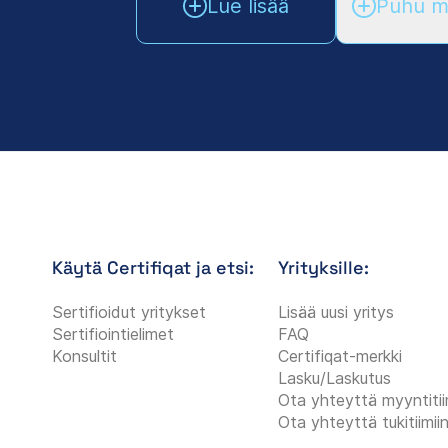
Lue lisää
Puhu my
Käytä Certifiqat ja etsi:
Yrityksille:
Sertifioidut yritykset
Lisää uusi yritys
Sertifiointielimet
FAQ
Konsultit
Certifiqat-merkki
Lasku/Laskutus
Ota yhteyttä myyntitii
Ota yhteyttä tukitiimii