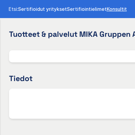
Etsi:
Sertifioidut yritykset
Sertifiointielimet
Konsultit
Tuotteet & palvelut MIKA Gruppen 
Tiedot