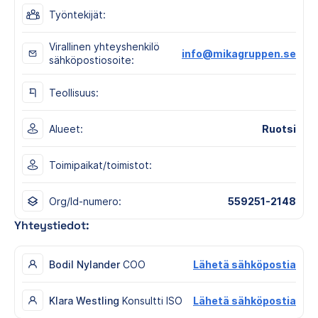
Työntekijät:
Virallinen yhteyshenkilö
info@mikagruppen.se
sähköpostiosoite:
Teollisuus:
Alueet:
Ruotsi
Toimipaikat/toimistot:
Org/Id-numero:
559251-2148
Yhteystiedot:
Bodil Nylander
COO
Lähetä sähköpostia
Klara Westling
Konsultti ISO
Lähetä sähköpostia