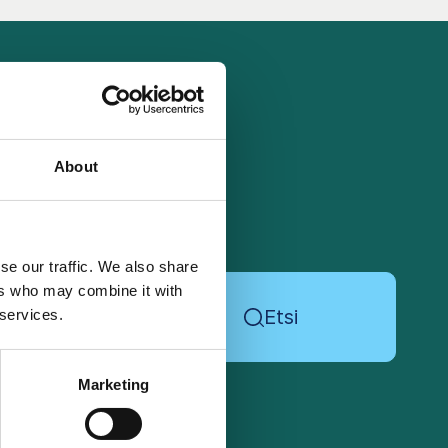
About
se our traffic. We also share
ers who may combine it with
Etsi
 services.
Marketing