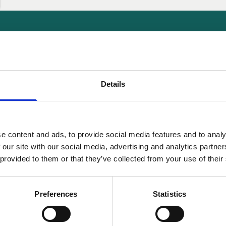
i sopiva
Details
ltti
e content and ads, to provide social media features and to analy
 our site with our social media, advertising and analytics partn
Ruotsi
 provided to them or that they’ve collected from your use of their
 Place To Work" jne.
Preferences
Statistics