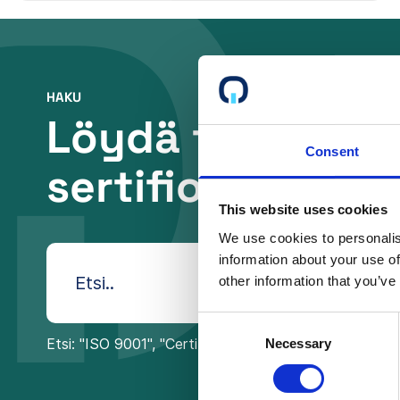
HAKU
Löydä tarpeisiis
Consent
sertifiointikonsu
This website uses cookies
We use cookies to personalis
information about your use of
other information that you’ve
Consent
Etsi: "ISO 9001", "Certification Company INC", "Best
Necessary
Selection