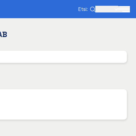
Etsi:
Lang:
FI
AB