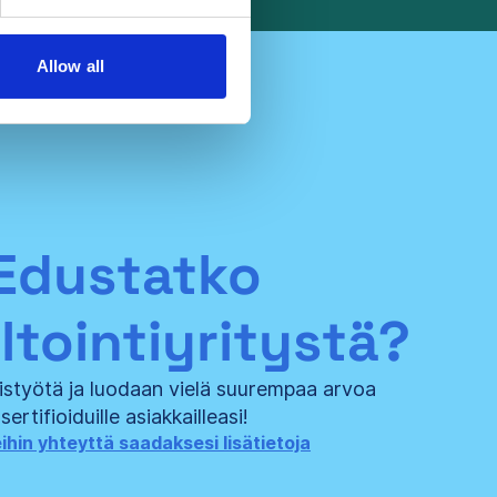
Allow all
Edustatko
ltointiyritystä?
styötä ja luodaan vielä suurempaa arvoa
sertifioiduille asiakkailleasi!
hin yhteyttä saadaksesi lisätietoja