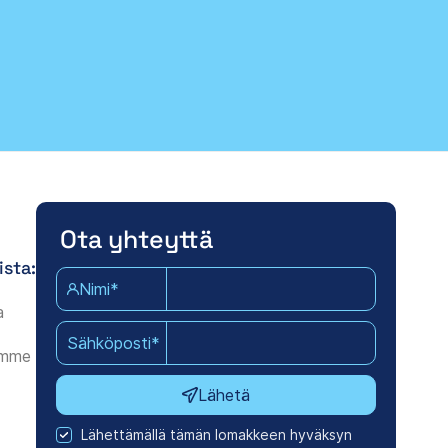
Ota yhteyttä
ista:
Nimi*
a
Sähköposti*
amme
Lähetä
Lähettämällä tämän lomakkeen hyväksyn