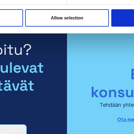
Allow selection
oitu?
tulevat
tävät
konsu
Tehdään yhtei
Ota mei