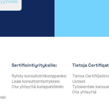
ynnille
Sertifiointiyrityksille:
Tietoja Certifiqat
Ryhdy konsultointikumppaniksi
Tietoa CertifiQatist
Lisää konsultointiyrityksesi
Uutiset
Ota yhteyttä kumppanitiimiin
Työskentele kanss
Ota yhteyttä
miin
n