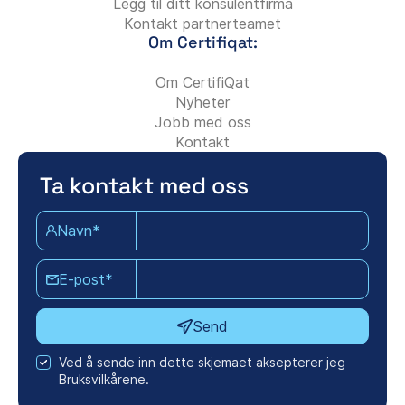
Legg til ditt konsulentfirma
Kontakt partnerteamet
Om Certifiqat:
Om CertifiQat
Nyheter
Jobb med oss
Kontakt
Ta kontakt med oss
Navn*
E-post*
Send
Ved å sende inn dette skjemaet aksepterer jeg
Bruksvilkårene.