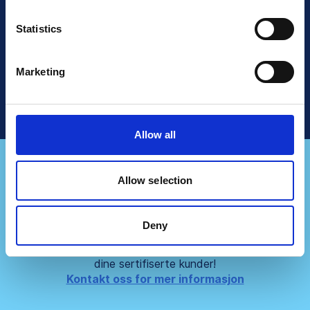
Les mer
Statistics
Snakk med salgsavdelingen
Marketing
Allow all
Allow selection
Representerer du et
konsulentfirma?
Deny
Partner med oss og skap enda større verdi for
dine sertifiserte kunder!
Kontakt oss for mer informasjon