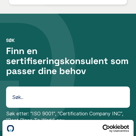
SØK
Finn en
sertifiseringskonsulent som
passer dine behov
Søk etter: "ISO 9001", "Certification Company INC",
"Best Place To Work" osv.