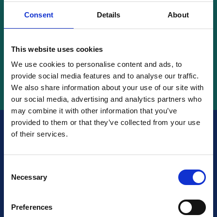
Sverige
Consent
Details
About
Søk
This website uses cookies
We use cookies to personalise content and ads, to
provide social media features and to analyse our traffic.
We also share information about your use of our site with
our social media, advertising and analytics partners who
may combine it with other information that you’ve
provided to them or that they’ve collected from your use
of their services.
Er du sertifisert?
Sørg for
at dine fremtidige kunder
Consent
Necessary
Selection
vet det!
Preferences