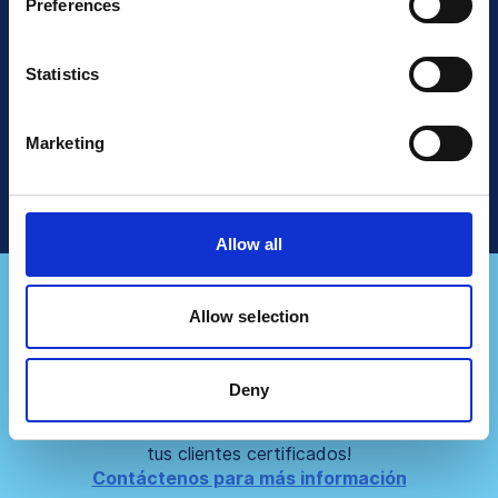
Preferences
Seguir leyendo
Statistics
Hable con Ventas
Marketing
Allow all
Allow selection
¿Representas a una
empresa de consultoría?
Deny
Asóciate con nosotros y crea aún más valor para
tus clientes certificados!
Contáctenos para más información