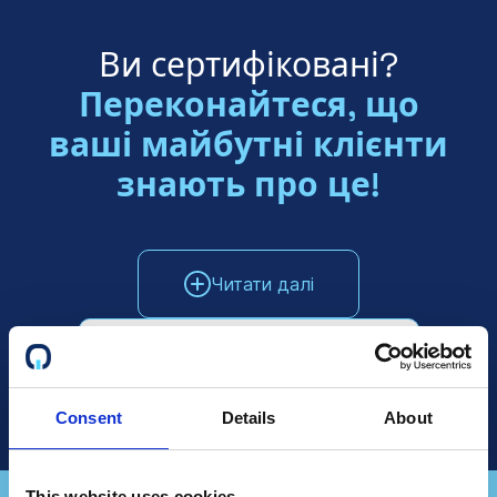
Ви сертифіковані?
Переконайтеся, що
ваші майбутні клієнти
знають про це!
Читати далі
Поговоріть з відділом продажів
Consent
Details
About
This website uses cookies