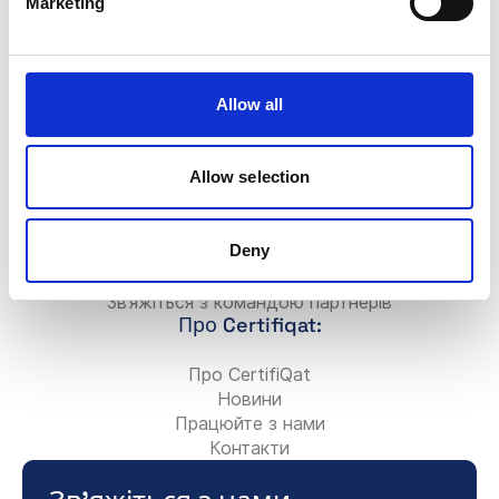
Marketing
Для Компаній:
Додати нову компанію
FAQ
Allow all
Значок Certifiqat
Рахунок/Оплата
Зв’яжіться з командою продажів
Allow selection
Зв’яжіться з командою підтримки
Для партнерів:
Deny
Станьте консультантом-партнером
Додайте свою консалтингову фірму
Зв’яжіться з командою партнерів
Про Certifiqat:
Про CertifiQat
Новини
Працюйте з нами
Контакти