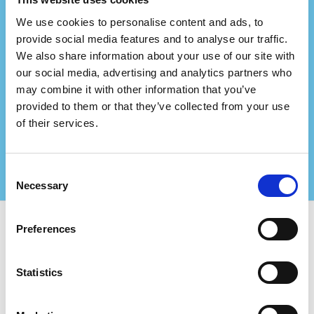
We use cookies to personalise content and ads, to
provide social media features and to analyse our traffic.
Ви представляєте
We also share information about your use of our site with
консалтингову фірму?
our social media, advertising and analytics partners who
may combine it with other information that you’ve
Співпрацюйте з нами та створюйте ще більші
provided to them or that they’ve collected from your use
цінності для своїх сертифікованих клієнтів!
of their services.
Зв'яжіться з нами для отримання додаткової
інформації
Consent
Necessary
Selection
Preferences
Використовуйте Certifiqat та знайдіть:
Statistics
Сертифіковані компанії
Органи сертифікації
Консультанти