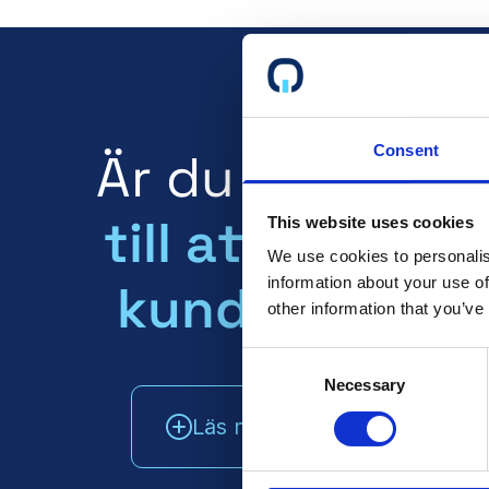
Consent
Är du certifie
till att dina fr
This website uses cookies
We use cookies to personalis
information about your use of
kunder vet om
other information that you’ve
Consent
Necessary
Selection
Läs mer om
Prata med