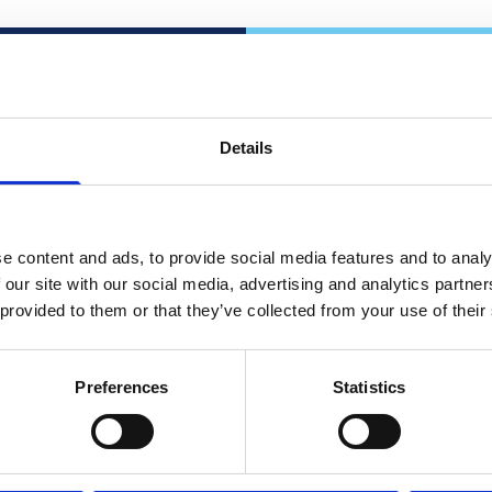
Details
rad?
Se
Repre
amtida
e content and ads, to provide social media features and to analy
kon
 our site with our social media, advertising and analytics partn
 det!
 provided to them or that they’ve collected from your use of their
Partnera med 
Preferences
Statistics
Ko
 säljarna