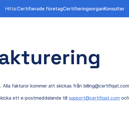
Hitta:
Certifierade företag
Certifieringsorgan
Konsulter
akturering
t. Alla fakturor kommer att skickas från billing@certifiqat.com
kicka ett e-postmeddelande till
support@certifiqat.com
och