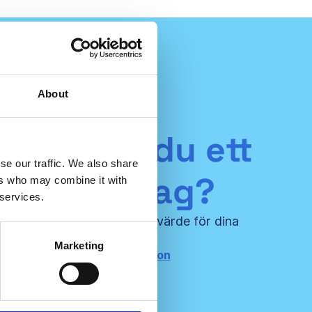
About
senterar du ett
se our traffic. We also share
sultföretag?
ers who may combine it with
 services.
oss och skapa ännu större värde för dina
certifierade kunder!
Marketing
ntakta oss för mer information