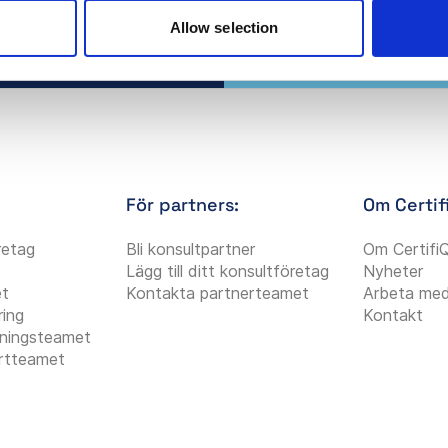
Allow selection
För partners:
Om Certif
öretag
Bli konsultpartner
Om Certifi
Lägg till ditt konsultföretag
Nyheter
et
Kontakta partnerteamet
Arbeta med
ring
Kontakt
jningsteamet
rtteamet