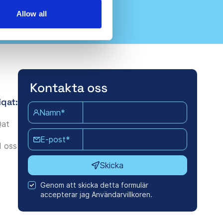
Allow all
Kontakta oss
iqat:
Namn*
Qat
E-post*
 oss
Skicka
Genom att skicka detta formulär
accepterar jag Användarvillkoren.