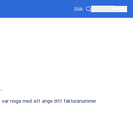
Sök:
Lang:
SV
.
 var noga med att ange ditt fakturanummer