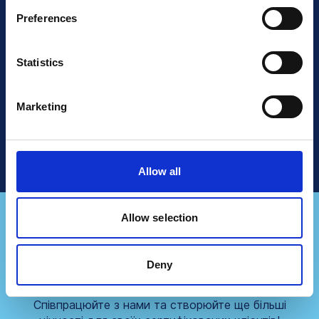
знають про це!
Preferences
Statistics
Читати далі
Marketing
Поговоріть з відділом продажів
Allow all
Allow selection
Ви представляєте
Deny
консалтингову фірму?
Співпрацюйте з нами та створюйте ще більші