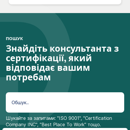
послуги
Daniel Sten
Керівник бізнес-
Надіслати електронну пошту
напрямку - ІТ
Johan Temsare
ПОШУК
Менеджер з
Надіслати електронну пошту
Знайдіть консультанта з
продажу -
навчання
сертифікації, який
відповідає вашим
потребам
Шукайте за запитами: "ISO 9001", "Certification
Company INC", "Best Place To Work" тощо.