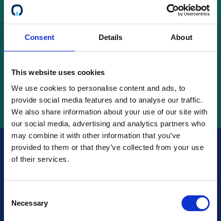
Швеція
Consent
Details
About
Пошук
This website uses cookies
We use cookies to personalise content and ads, to
provide social media features and to analyse our traffic.
We also share information about your use of our site with
our social media, advertising and analytics partners who
may combine it with other information that you’ve
provided to them or that they’ve collected from your use
of their services.
Ви сертифіковані?
Переконайтеся, що
Consent
Necessary
ваші майбутні клієнти
Selection