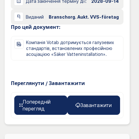
Дата закінчення терміну дії:
2028-09-14
Виданий
Branschorg. Aukt. VVS-företag
Про цей документ:
Компанія Votab дотримується галузевих
стандартів, встановлених професійною
асоціацією «Säker Vatteninstallation».
Переглянути / Завантажити
Попередній
Завантажити
перегляд