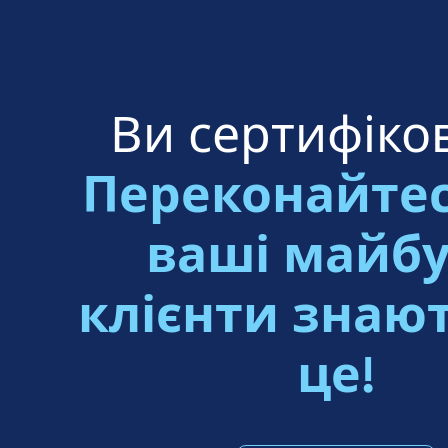
Ви сертифіко
Переконайтес
ваші майбу
клієнти знаю
це!