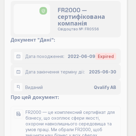
FR2000 —
сертифікована
компанія
Свідоцтво №: FR0556
Документ "Дані":
Дата походження:
2022-06-09
Expired
Дата закінчення терміну дії:
2025-06-30
Виданий
Qvalify AB
Про цей документ:
FR2000 — це комплексний сертифікат для
бізнесу, що охоплює сфери якості,
охорони навколишнього середовища та
умов праці. Ми обрали FR2000, щоб
зміцнити наш бізнес у всіх сферах.