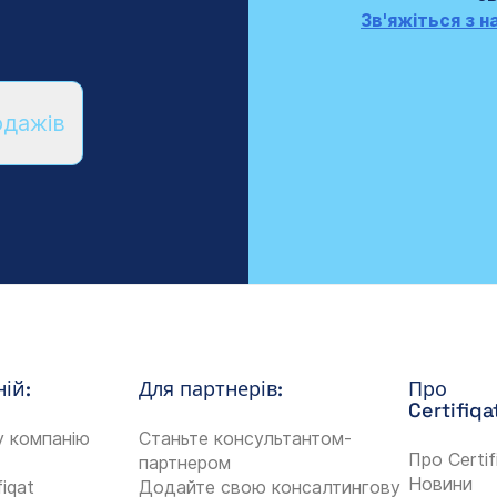
Зв'яжіться з 
одажів
ій:
Для партнерів:
Про
Certifiqa
у компанію
Станьте консультантом-
Про Certif
партнером
Новини
fiqat
Додайте свою консалтингову