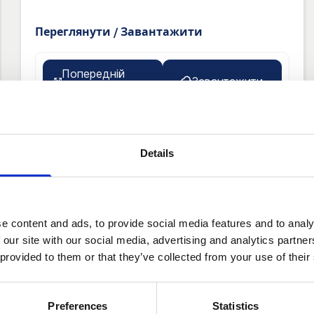
Переглянути / Завантажити
Попередній
Завантажити
перегляд
Details
FR2000 —
сертифікована
компанія
e content and ads, to provide social media features and to analy
Свідоцтво №: FR0556
 our site with our social media, advertising and analytics partn
Документ "Дані":
 provided to them or that they’ve collected from your use of their
Дата походження:
2022-06-09
Expired
Preferences
Statistics