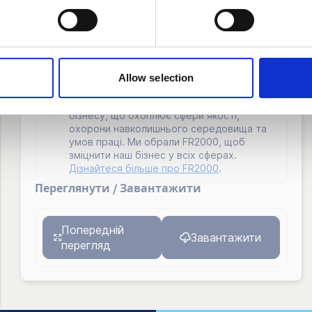
Дата закінчення терміну дії:
2024-06-08
Виданий
Qvalify AB
Про цей документ:
Allow selection
FR2000 — це комплексний сертифікат для
бізнесу, що охоплює сфери якості,
охорони навколишнього середовища та
умов праці. Ми обрали FR2000, щоб
зміцнити наш бізнес у всіх сферах.
Дізнайтеся більше про FR2000
.
Переглянути / Завантажити
Попередній
Завантажити
перегляд