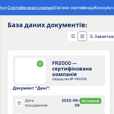
йди:
Сертифіковані компанії
Органи сертифікації
Консульт
База даних документів:
Завантажи
FR2000 —
сертифікована
компанія
Свідоцтво №: FR0556
Документ "Дані":
Дата
2022-06-
Активний
походження:
09