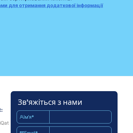
нами для отримання додаткової інформації
Зв'яжіться з нами
t:
Ім'я*
iQat