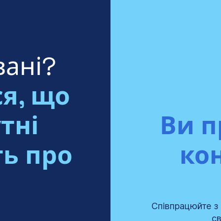
вані?
я, що
тні
Ви п
ть про
ко
Співпрацюйте з 
св