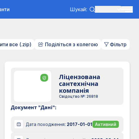
анти
Шукай:
Ленг:
UK
ти все (.zip)
Поділіться з колегою
Фільтр
Ліцензована
сантехнічна
компанія
Свідоцтво №: 26818
Документ "Дані":
Дата походження:
2017-01-01
Активний