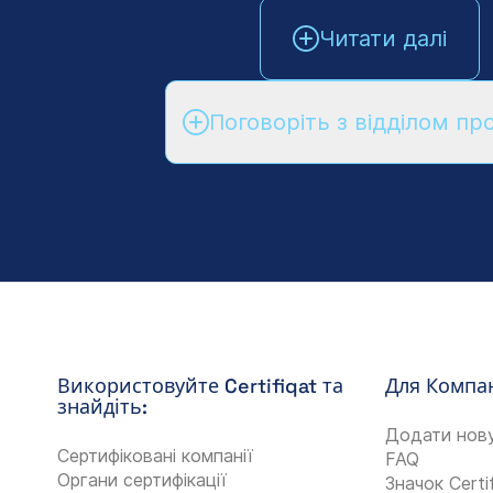
Читати далі
Поговоріть з відділом пр
Використовуйте Certifiqat та
Для Компан
знайдіть:
Додати нов
Сертифіковані компанії
FAQ
Органи сертифікації
Значок Certi