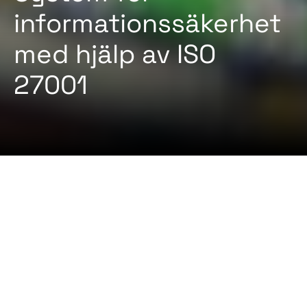
informationssäkerhet
med hjälp av ISO
27001
2024-07-29 Av
Certifiqat Desk
ARTIKLAR
STANDARD
Ämnet ”informationssäkerhet” blir allt viktigare för
företag som befinner sig mitt i den digitala
omvandlingen. Utan adekvata säkerhetsåtgärder
finns det risk för dataförlust och stöld av hackare,
driftstörningar på grund av webbaserade attacker