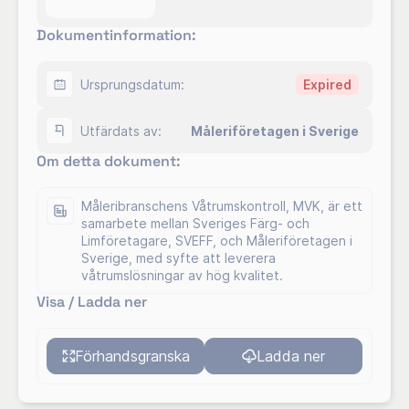
Beskrivning av företaget:
Dokumentinformation:
Vi målar både exteriört och interiört på olika
material och ytor som tyg, trä, metall, puts, kalk och
Ursprungsdatum:
Expired
betong. Genom vårt stora nätverk inom
hantverksbranschen kan vi även erbjuda dig en
Utfärdats av:
Måleriföretagen i Sverige
mängd andra tjänster utöver dessa.
Vi är baserade i Göteborg och har 15 anställda.
Om detta dokument:
Måleribranschens Våtrumskontroll, MVK, är ett
samarbete mellan Sveriges Färg- och
Limföretagare, SVEFF, och Måleriföretagen i
Sverige, med syfte att leverera
våtrumslösningar av hög kvalitet.
Visa / Ladda ner
Förhandsgranska
Ladda ner