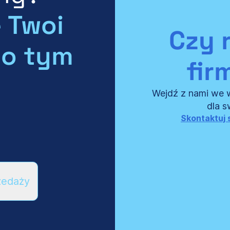
e Twoi
Czy 
i o tym
fir
Wejdź z nami we w
dla s
Skontaktuj s
zedaży