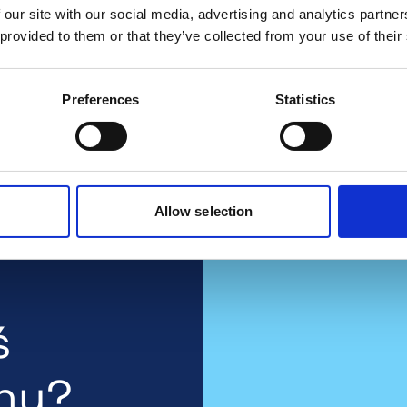
Karlssonowi, który zgodnie z ustalonymi
 our site with our social media, advertising and analytics partn
przepisami egzaminacyjnymi wykazał się
solidną wiedzą podstawową w docelowym
 provided to them or that they’ve collected from your use of their
zawodzie.
Wyświetl / Pobierz
Preferences
Statistics
Podgląd
Pobieranie
Allow selection
ś
ny?