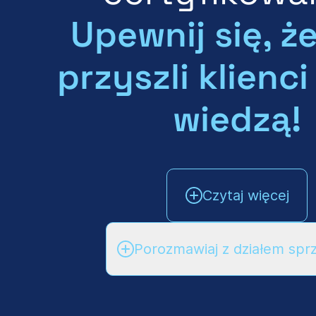
Upewnij się, ż
przyszli klienc
wiedzą!
Czytaj więcej
Porozmawiaj z działem spr