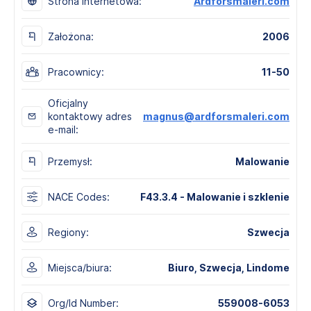
Strona internetowa:
Ardforsmaleri.com
Założona:
2006
Pracownicy:
11-50
Oficjalny
kontaktowy adres
magnus@ardforsmaleri.com
e-mail:
Przemysł:
Malowanie
NACE Codes:
F43.3.4 - Malowanie i szklenie
Regiony:
Szwecja
Miejsca/biura:
Biuro, Szwecja, Lindome
Org/Id Number:
559008-6053