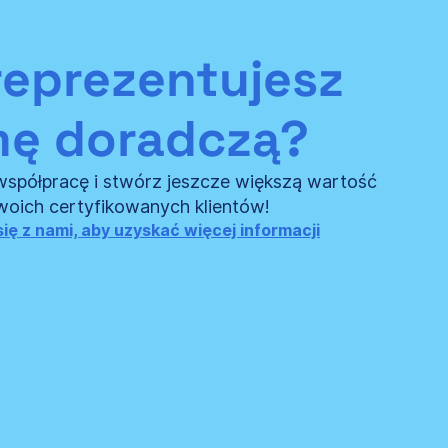
reprezentujesz
mę doradczą?
spółpracę i stwórz jeszcze większą wartość
woich certyfikowanych klientów!
ię z nami, aby uzyskać więcej informacji