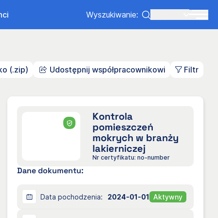
nci
Wyszukiwanie:
Lang:
PL
o (.zip)
Udostępnij współpracownikowi
Filtr
Kontrola
pomieszczeń
mokrych w branży
lakierniczej
Nr certyfikatu: no-number
Dane dokumentu:
Data pochodzenia:
2024-01-01
Aktywny