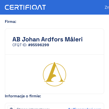
Zn
Firma:
AB Johan Ardfors Måleri
CFQT-ID:
#95596299
Informacje o firmie: