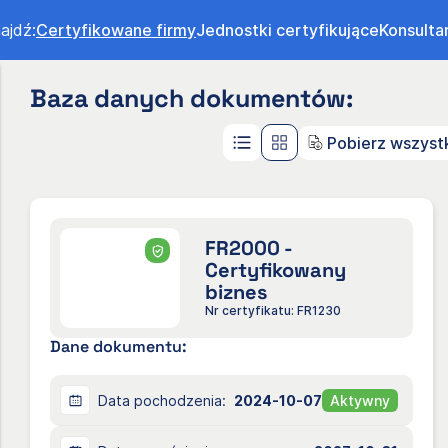
ajdź:
Certyfikowane firmy
Jednostki certyfikujące
Konsulta
Baza danych dokumentów:
Pobierz wszystk
FR2000 -
Certyfikowany
biznes
Nr certyfikatu: FR1230
Dane dokumentu:
Data pochodzenia:
2024-10-07
Aktywny