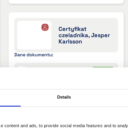
Certyfikat
czeladnika, Jesper
Karlsson
Dane dokumentu:
Data pochodzenia:
2023-02-22
Aktywny
Data wygaśnięcia:
2030-02-22
Details
Wydane przez:
Sveriges Hantverksråd
Informacje o tym dokumencie:
Certyfikat Journeyman przyznany Jesperowi
e content and ads, to provide social media features and to analy