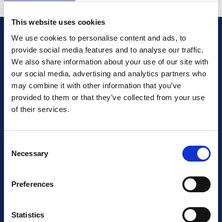
This website uses cookies
We use cookies to personalise content and ads, to
provide social media features and to analyse our traffic.
Czy jesteś
We also share information about your use of our site with
our social media, advertising and analytics partners who
certyfikowany?
Upewnij
may combine it with other information that you’ve
się, że Twoi przyszli
provided to them or that they’ve collected from your use
of their services.
klienci o tym wiedzą!
Consent
Necessary
Selection
Czytaj więcej
Preferences
Porozmawiaj z działem sprzedaży
Statistics