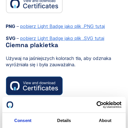
PNG
–
pobierz Light Badge jako plik .PNG tutaj
SVG
–
pobierz Light Badge jako plik .SVG tutaj
Ciemna plakietka
Używaj na jaśniejszych kolorach tła, aby odznaka
wyróżniała się i była zauważalna.
PNG
–
Pobierz Dark Badge jako plik .PNG tutaj
SVG
–
Pobierz Dark Badge jako plik .SVG tutaj
Consent
Details
About