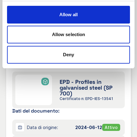
on the average results of the product group.
Included products are described in Section
“Products covered by the EPD”.
Allow all
Visualizza / Scarica
Allow selection
Anteprima
Scaricare
Deny
EPD - Profiles in
galvanised steel (SP
700)
Certificato n: EPD-IES-13541
Dati del documento:
Data di origine:
2024-06-12
Attivo