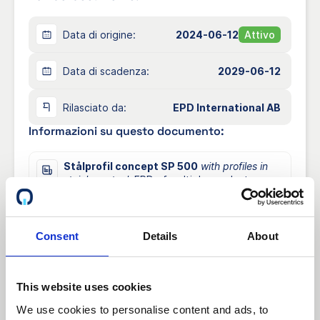
Data di origine:
2024-06-12
Attivo
Data di scadenza:
2029-06-12
Rilasciato da:
EPD International AB
Informazioni su questo documento:
Stålprofil concept SP 500
with profiles in
stainless steel.
EPD of multiple products,
based on the average results of the product
group. Included products are described in
Section “Products covered by the EPD”.
Consent
Details
About
Visualizza / Scarica
Anteprima
Scaricare
This website uses cookies
We use cookies to personalise content and ads, to