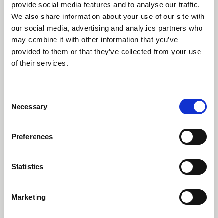
provide social media features and to analyse our traffic.
We also share information about your use of our site with
our social media, advertising and analytics partners who
may combine it with other information that you’ve
EPD - Profiles in
provided to them or that they’ve collected from your use
carbon steel (SP 700)
of their services.
Certificato n: EPD-IES-13540
Dati del documento:
Consent
Necessary
Selection
Data di origine:
2024-06-12
Attivo
Preferences
Data di scadenza:
2029-06-12
Rilasciato da:
EPD International AB
Statistics
Informazioni su questo documento:
Marketing
Stålprofil concept SP 700
with profiles in
carbon steel
. EPD of multiple products, based