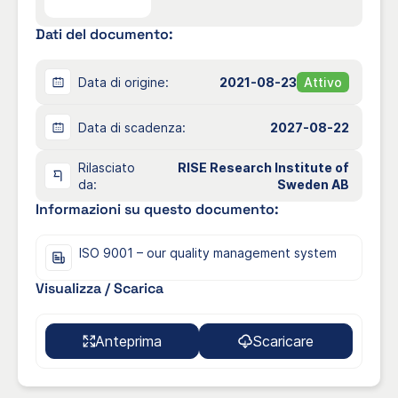
Dati del documento:
At Stålprofil, we develop, produce, and deliver a
tested, safe, and sustainable steel profiles for
public environments worldwide.
Data di origine:
2021-08-23
Attivo
Data di scadenza:
2027-08-22
Rilasciato
RISE Research Institute of
da:
Sweden AB
Informazioni su questo documento:
ISO 9001 – our quality management system
Visualizza / Scarica
Anteprima
Scaricare