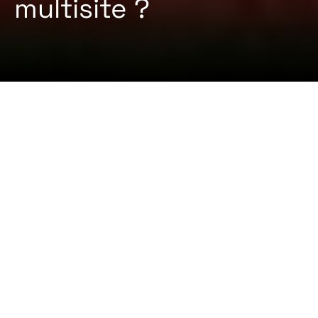
multisite ?
2024-08-07 Par
Certifiqat Desk
ARTICLES
CERTIFICATS
La certification multisite pour les normes ISO
(Organisation internationale de normalisation) est
une approche rationalisée qui permet aux
organisations ayant plusieurs sites d’obtenir la
certification ISO de manière efficace. Elle permet à
l’organisation d’être certifiée au moyen d’un
certificat unique qui couvre tous ses sites, à
condition qu’ils répondent à des critères
spécifiques. Voici comment cela fonctionne.