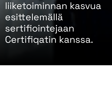
liiketoiminnan kasvua
esittelemällä
sertifiointejaan
Certifiqatin kanssa.
2024-09-12 By
Certifiqat Desk
UUTISET
Votab, joka on johtava lämmitys- ja LVI-alan yritys,
hyödyntää Certifiqatin alustaa esitelläkseen
laajoja sertifiointejaan ja avatakseen uusia
liiketoimintamahdollisuuksia. Käyttämällä