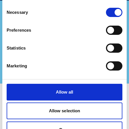
Consent
Necessary
Selection
Edustatko
Preferences
konsultointiyritystä?
Tehdään yhteistyötä ja luodaan vielä suurempaa
Statistics
arvoa sertifioiduille asiakkailleasi!
Ota meihin yhteyttä saadaksesi lisätietoja
Marketing
Allow all
Käytä Certifiqat ja etsi:
Allow selection
Sertifioidut yritykset
Sertifiointielimet
Konsultit