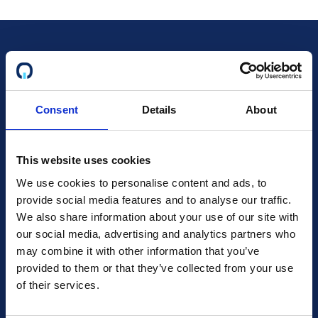
Oletko sertifioitu?
Varmista, että tulevat
Consent
Details
About
asiakkaasi tietävät sen!
This website uses cookies
We use cookies to personalise content and ads, to
Lue lisää
provide social media features and to analyse our traffic.
We also share information about your use of our site with
our social media, advertising and analytics partners who
Puhu myynnille
may combine it with other information that you’ve
provided to them or that they’ve collected from your use
of their services.