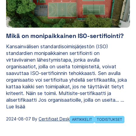
Mikä on monipaikkainen ISO-sertifiointi?
Kansainvälisen standardisoimisjärjestön (ISO)
standardien monipaikkainen sertifiointi on
virtaviivainen lähestymistapa, jonka avulla
organisaatiot, joilla on useita toimipisteitä, voivat
saavuttaa ISO-sertifioinnin tehokkaasti. Sen avulla
organisaatio voi sertifioitua yhdellä sertifikaatilla, joka
kattaa kaikki sen toimipaikat, jos ne täyttävät tietyt
kriteerit. Näin se toimii. Multisite-sertifikaatti ja
alisertifikaatti Jos organisaatioille, joilla on useita…
...
Lue lisää
2024-08-07 By
Certifiqat Desk
ARTIKKELIT
TODISTUKSET