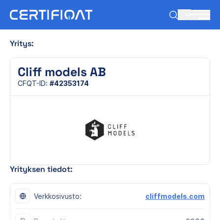
FI
Yritys:
Cliff models AB
CFQT-ID:
#42353174
Yrityksen tiedot:
Verkkosivusto:
cliffmodels.com