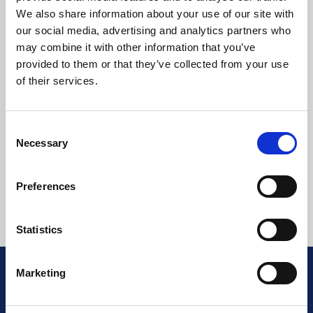
Julkaissut:
AAA Certification AB
We also share information about your use of our site with
Tietoja tästä asiakirjasta:
our social media, advertising and analytics partners who
may combine it with other information that you’ve
Ympäristöpyrkimyksiämme vahvistetaan ISO
provided to them or that they’ve collected from your use
14001 -standardin avulla, kun materiaaleja ja
of their services.
koneita hallitaan tehokkaasti. Prototyyppien
valmistuksessa käyttämämme materiaalit
käsitellään logistisesti järkevällä tavalla
kuljetusten minimoimiseksi.
Consent
Necessary
Selection
Näytä / Lataa
Preferences
Esikatselu
Lataa
Statistics
Marketing
Oletko sertifioitu?