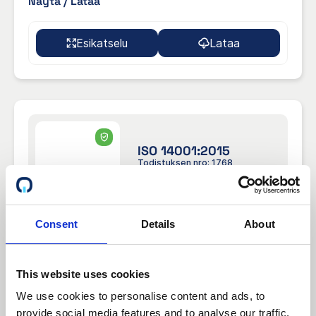
Näytä / Lataa
Esikatselu
Lataa
ISO 14001:2015
Todistuksen nro: 1768
Asiakirjan tiedot:
Consent
Details
About
1997-04-
Aktiivinen
Alkuperäpäivämäärä:
21
This website uses cookies
Viimeinen voimassaolopäivä:
2028-08-09
We use cookies to personalise content and ads, to
provide social media features and to analyse our traffic.