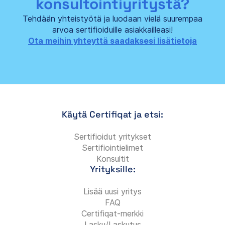
konsultointiyritystä?
Tehdään yhteistyötä ja luodaan vielä suurempaa
arvoa sertifioiduille asiakkailleasi!
Ota meihin yhteyttä saadaksesi lisätietoja
Käytä Certifiqat ja etsi:
Sertifioidut yritykset
Sertifiointielimet
Konsultit
Yrityksille:
Lisää uusi yritys
FAQ
Certifiqat-merkki
Lasku/Laskutus