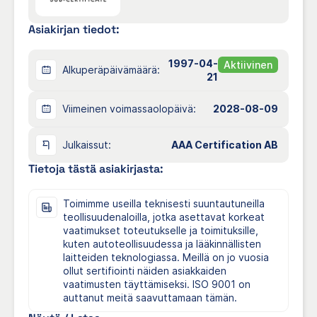
Yhteystiedot:
Asiakirjan tiedot:
David Halling
Lähetä sähköpostia
TOIMITUSJOHTAJA
1997-04-
Aktiivinen
Alkuperäpäivämäärä:
21
Yrityksen kuvaus:
Viimeinen voimassaolopäivä:
2028-08-09
Cliff Models on loistava tiimi ammattitaitoisia
ammattilaisia, jotka voivat herättää tuoteideasi
henkiin. Anna meidän hyödyntää kehittyneitä
Julkaissut:
AAA Certification AB
koneitamme, materiaalejamme ja tietämystämme
Tietoja tästä asiakirjasta:
innovatiivisten luomustesi toteuttamiseksi.
Kehittyneiden koneiden ja vuosien kokemuksen
ansiosta pystymme käsittelemään minkä tahansa
Toimimme useilla teknisesti suuntautuneilla
projektin ja tukemaan sinua kehitysprosessin aikana.
teollisuudenaloilla, jotka asettavat korkeat
Prototyypistä tuotantoon – se on meidän ydin ja
vaatimukset toteutukselle ja toimituksille,
liiketoimintamme!
kuten autoteollisuudessa ja lääkinnällisten
laitteiden teknologiassa. Meillä on jo vuosia
Palvelemme teollisuuden ja tekniikan asiakkaita
ollut sertifiointi näiden asiakkaiden
vuodesta 2000 lähtien.
vaatimusten täyttämiseksi. ISO 9001 on
auttanut meitä saavuttamaan tämän.