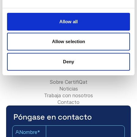
FAQ
La insignia Certifiqat
Factura/Facturación
Allow all
Contactar con el equipo de ventas
Contactar con el equipo de soporte
Para socios:
Allow selection
Bli konsultpartner
Lägg till ditt konsultföretag
Deny
Kontakta partnerteamet
Acerca de Certifiqat:
Sobre CertifiQat
Noticias
Trabaja con nosotros
Contacto
Póngase en contacto
Nombre*