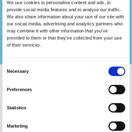
We use cookies to personalise content and ads, to
¿Representas a una
provide social media features and to analyse our traffic.
empresa de consultoría?
We also share information about your use of our site with
our social media, advertising and analytics partners who
Asóciate con nosotros y crea aún más valor para
may combine it with other information that you’ve
tus clientes certificados!
provided to them or that they’ve collected from your use
Contáctenos para más información
of their services.
Consent
Necessary
Selection
Usa Certifiqat y encuentra:
Preferences
Empresas certificadas
Organismos de certificación
Statistics
Consultores
Para Empresas:
Marketing
Agregar nueva empresa