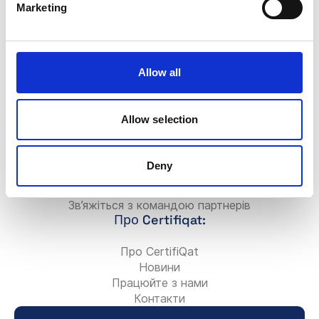
Консультанти
Marketing
Для Компаній:
Додати нову компанію
FAQ
Allow all
Значок Certifiqat
Рахунок/Оплата
Зв’яжіться з командою продажів
Allow selection
Зв’яжіться з командою підтримки
Для партнерів:
Deny
Станьте консультантом-партнером
Додайте свою консалтингову фірму
Зв’яжіться з командою партнерів
Про Certifiqat:
Про CertifiQat
Новини
Працюйте з нами
Контакти