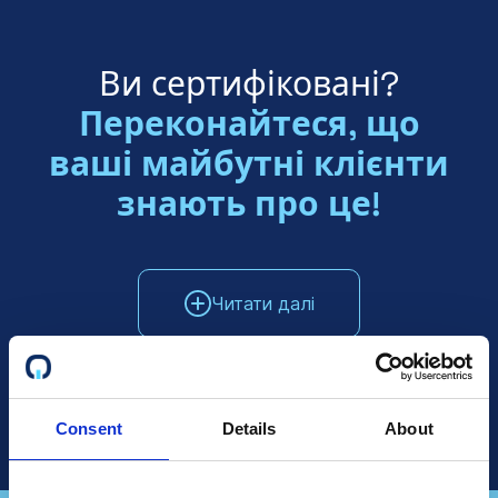
Ви сертифіковані?
Переконайтеся, що
ваші майбутні клієнти
знають про це!
Читати далі
Поговоріть з відділом продажів
Consent
Details
About