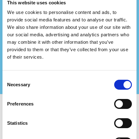
This website uses cookies
We use cookies to personalise content and ads, to
provide social media features and to analyse our traffic.
Ви представляєте
We also share information about your use of our site with
консалтингову фірму?
our social media, advertising and analytics partners who
may combine it with other information that you’ve
Співпрацюйте з нами та створюйте ще більші
provided to them or that they’ve collected from your use
цінності для своїх сертифікованих клієнтів!
of their services.
Зв'яжіться з нами для отримання додаткової
інформації
Consent
Necessary
Selection
Preferences
Використовуйте Certifiqat та знайдіть:
Statistics
Сертифіковані компанії
Органи сертифікації