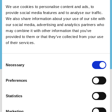
We use cookies to personalise content and ads, to
Ви представляєте
provide social media features and to analyse our traffic.
We also share information about your use of our site with
консалтингову фірму?
our social media, advertising and analytics partners who
may combine it with other information that you’ve
Співпрацюйте з нами та створюйте ще більші
цінності для своїх сертифікованих клієнтів!
provided to them or that they’ve collected from your use
Зв'яжіться з нами для отримання додаткової
of their services.
інформації
Consent
Necessary
Selection
Preferences
Використовуйте Certifiqat та знайдіть:
Сертифіковані компанії
Statistics
Органи сертифікації
Консультанти
Для Компаній:
Marketing