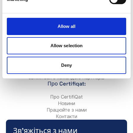
Додати нову компанію
FAQ
Значок Certifiqat
Allow all
Рахунок/Оплата
Зв’яжіться з командою продажів
Зв’яжіться з командою підтримки
Allow selection
Для партнерів:
Станьте консультантом-партнером
Deny
Додайте свою консалтингову фірму
Зв’яжіться з командою партнерів
Про Certifiqat:
Про CertifiQat
Новини
Працюйте з нами
Контакти
Зв'яжіться з нами