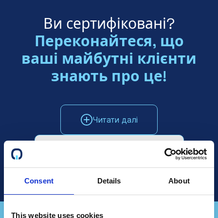
Ви сертифіковані?
Переконайтеся, що
ваші майбутні клієнти
знають про це!
Читати далі
Поговоріть з відділом продажів
Consent
Details
About
This website uses cookies