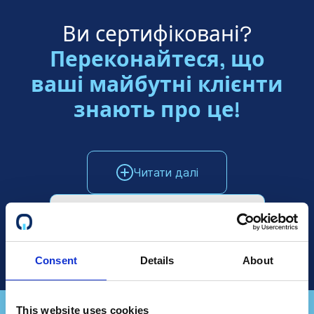
Ви сертифіковані?
Переконайтеся, що
ваші майбутні клієнти
знають про це!
Читати далі
Поговоріть з відділом продажів
Consent
Details
About
This website uses cookies