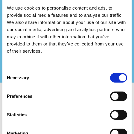
We use cookies to personalise content and ads, to
Ви представляєте
provide social media features and to analyse our traffic.
We also share information about your use of our site with
консалтингову фірму?
our social media, advertising and analytics partners who
may combine it with other information that you’ve
Співпрацюйте з нами та створюйте ще більші
цінності для своїх сертифікованих клієнтів!
provided to them or that they’ve collected from your use
Зв'яжіться з нами для отримання додаткової
of their services.
інформації
Consent
Necessary
Selection
Preferences
Використовуйте Certifiqat та знайдіть:
Сертифіковані компанії
Statistics
Органи сертифікації
Консультанти
Для Компаній:
Marketing