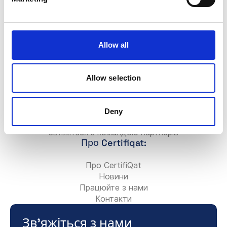
Додати нову компанію
FAQ
Значок Certifiqat
Allow all
Рахунок/Оплата
Зв’яжіться з командою продажів
Зв’яжіться з командою підтримки
Allow selection
Для партнерів:
Станьте консультантом-партнером
Deny
Додайте свою консалтингову фірму
Зв’яжіться з командою партнерів
Про Certifiqat:
Про CertifiQat
Новини
Працюйте з нами
Контакти
Зв'яжіться з нами