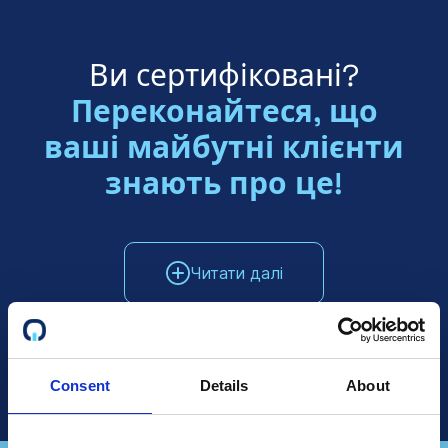
Ви сертифіковані?
Переконайтеся, що
ваші майбутні клієнти
знають про це!
Читати далі
Поговоріть з відділом продажів
Consent
Details
About