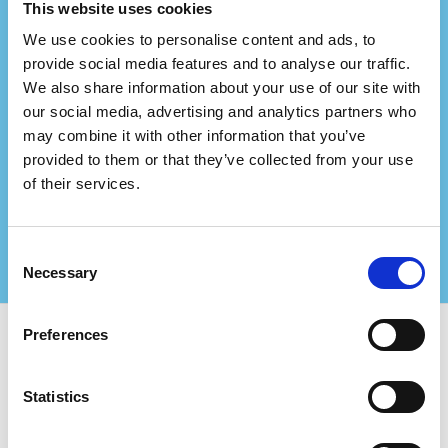
This website uses cookies
We use cookies to personalise content and ads, to
provide social media features and to analyse our traffic.
Ви представляєте
We also share information about your use of our site with
консалтингову фірму?
our social media, advertising and analytics partners who
may combine it with other information that you’ve
Співпрацюйте з нами та створюйте ще більші
provided to them or that they’ve collected from your use
цінності для своїх сертифікованих клієнтів!
of their services.
Зв'яжіться з нами для отримання додаткової
інформації
Consent
Necessary
Selection
Preferences
Використовуйте Certifiqat та знайдіть:
Statistics
Сертифіковані компанії
Органи сертифікації