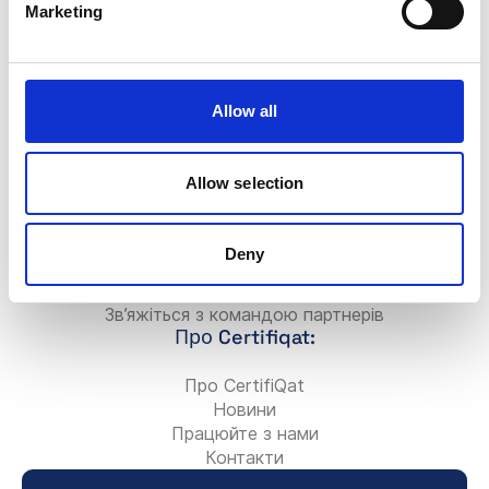
Консультанти
Marketing
Для Компаній:
Додати нову компанію
FAQ
Allow all
Значок Certifiqat
Рахунок/Оплата
Зв’яжіться з командою продажів
Allow selection
Зв’яжіться з командою підтримки
Для партнерів:
Deny
Станьте консультантом-партнером
Додайте свою консалтингову фірму
Зв’яжіться з командою партнерів
Про Certifiqat:
Про CertifiQat
Новини
Працюйте з нами
Контакти