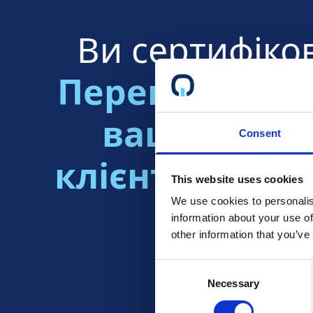
Ви сертифіко
Переконайтес
ваші майбу
Consent
клієнти знаю
This website uses cookies
We use cookies to personalis
це!
information about your use of
other information that you’ve
Consent
Necessary
Selection
Читати далі