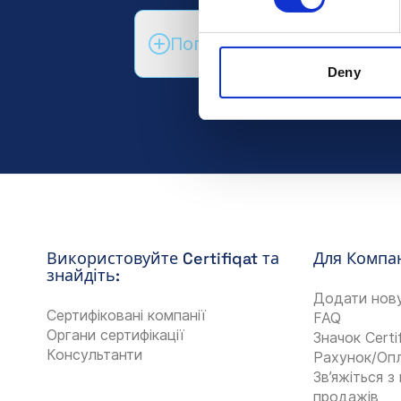
Поговоріть з відділом пр
Deny
Використовуйте Certifiqat та
Для Компан
знайдіть:
Додати нов
Сертифіковані компанії
FAQ
Органи сертифікації
Значок Certi
Консультанти
Рахунок/Оп
Зв’яжіться 
продажів