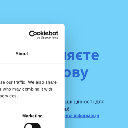
редставляєте
About
нсалтингову
se our traffic. We also share
фірму?
ers who may combine it with
 services.
нами та створюйте ще більші цінності для
оїх сертифікованих клієнтів!
нами для отримання додаткової інформації
Marketing