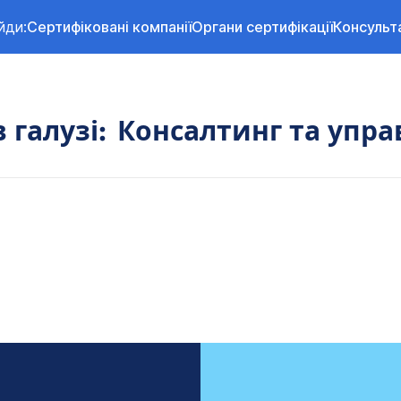
йди:
Сертифіковані компанії
Органи сертифікації
Консульт
 галузі:
Консалтинг та упра