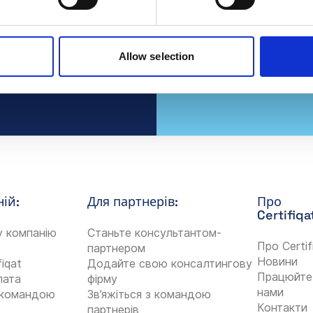
одажів
Allow selection
ій:
Для партнерів:
Про
Certifiqa
у компанію
Станьте консультантом-
Про Certif
партнером
Новини
fiqat
Додайте свою консалтингову
Працюйте
лата
фірму
нами
з командою
Зв’яжіться з командою
Контакти
партнерів