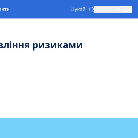
анти
Шукай:
Ленг:
UK
вління ризиками