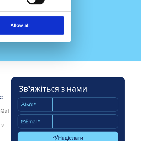
Allow all
Зв'яжіться з нами
t:
Ім'я*
iQat
Email*
 з
Надіслати