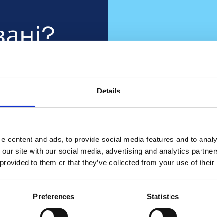
вані?
я, що
тні
Ви п
Details
ть про
ко
e content and ads, to provide social media features and to analy
 our site with our social media, advertising and analytics partn
 provided to them or that they’ve collected from your use of their
Співпрацюйте з 
св
Зв'яжіться з 
Preferences
Statistics