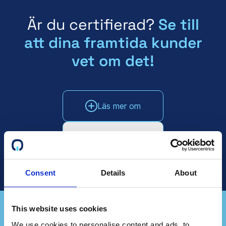
Är du certifierad?
Se till
att dina framtida kunder
vet om det!
Läs mer om
Prata med säljarna
Consent
Details
About
This website uses cookies
We use cookies to personalise content and ads, to