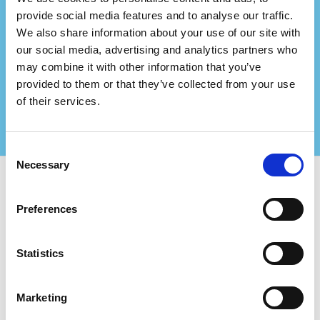
Representerar du ett
provide social media features and to analyse our traffic.
We also share information about your use of our site with
konsultföretag?
our social media, advertising and analytics partners who
Partnera med oss och skapa ännu större värde för
may combine it with other information that you’ve
dina certifierade kunder!
provided to them or that they’ve collected from your use
Kontakta oss för mer information
of their services.
Consent
Necessary
Selection
Använd Certifiqat och hitta:
Preferences
Certifierade företag
Certifieringsorgan
Statistics
Konsulter
För Företag:
Marketing
Lägg till nytt företag