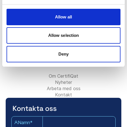
FAQ
Certifiqat-märket
Faktura/Fakturering
Allow all
Kontakta försäljningsteamet
Kontakta supportteamet
För partners:
Allow selection
Bli konsultpartner
Lägg till ditt konsultföretag
Deny
Kontakta partnerteamet
Om Certifiqat:
Om CertifiQat
Nyheter
Arbeta med oss
Kontakt
Kontakta oss
Namn*