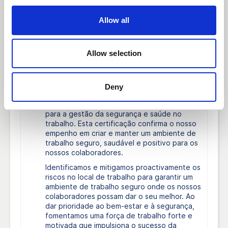
Emitido por:
AAA Certification AB
Allow all
Sobre este documento:
ISO 45001 – Gestão da Saúde e Segurança
Allow selection
no Trabalho para a Segurança e o Bem-
Estar
A Landskrona Hamn AB
foi certificada de
Deny
acordo com a norma ISO 45001 pela A3CERT,
uma estrutura mundialmente reconhecida
para a gestão da segurança e saúde no
trabalho. Esta certificação confirma o nosso
empenho em criar e manter um ambiente de
trabalho seguro, saudável e positivo para os
nossos colaboradores.
Identificamos e mitigamos proactivamente os
riscos no local de trabalho para garantir um
ambiente de trabalho seguro onde os nossos
colaboradores possam dar o seu melhor. Ao
dar prioridade ao bem-estar e à segurança,
fomentamos uma força de trabalho forte e
motivada que impulsiona o sucesso da