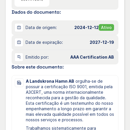
Sandra Sönnerberg
Diretor
Enviar e-mail
Coordenador Operacional
Dados do documento:
Descrição da empresa:
Data de origem:
2024-12-12
Ativo
A Landskrona Hamn AB é uma empresa portuária e
de estiva moderna. Prestamos serviços portuários
e de estiva a clientes dentro e fora da zona
Data de expiração:
2027-12-19
portuária.
O nosso objetivo é o manuseamento eficiente e
Emitido por:
AAA Certification AB
racional, principalmente de mercadorias a granel.
Para além da carga e descarga de navios, também
Sobre este documento:
oferecemos armazenamento e operações de
terminal.
A Landskrona Hamn AB
orgulha-se de
Estamos estrategicamente localizados no sul da
possuir a certificação ISO 9001, emitida pela
Suécia, onde o porto permanece livre de gelo e
A3CERT, uma norma internacionalmente
está próximo de infra-estruturas essenciais,
reconhecida para a gestão da qualidade.
incluindo auto-estradas e caminhos-de-ferro.
Esta certificação é um testemunho do nosso
Proporcionamos acesso 24 horas por dia, 7 dias
empenhamento a longo prazo em garantir a
por semana, para o transporte de entrada e de
mais elevada qualidade possível em todos os
saída.
nossos serviços e processos.
As nossas operações são apoiadas por guindastes
Trabalhamos sistematicamente para