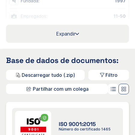
Fundada:
1997
Empregados:
11-50
Email oficial de contacto:
info@landskronaport.se
Expandir
Indústria:
Operações portuárias
Base de dados de documentos:
NACE
H50.2 - Transporte marítimo e costeiro
Codes:
de mercadorias por água
Descarregar tudo (.zip)
Filtro
Regiões:
Europa , Mundial , Suécia
Partilhar com um colega
Locais/Escritórios:
Escritório, Suécia, Landskrona
Número Org/Id:
556543-9550
Contactos:
ISO 9001:2O15
Número do certificado 1465