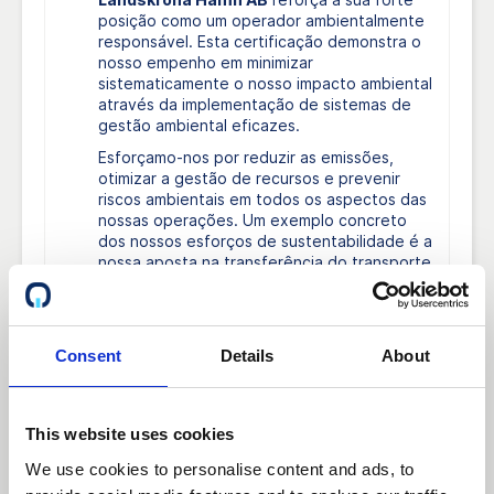
posição como um operador ambientalmente
responsável. Esta certificação demonstra o
nosso empenho em minimizar
sistematicamente o nosso impacto ambiental
através da implementação de sistemas de
gestão ambiental eficazes.
Esforçamo-nos por reduzir as emissões,
otimizar a gestão de recursos e prevenir
riscos ambientais em todos os aspectos das
nossas operações. Um exemplo concreto
dos nossos esforços de sustentabilidade é a
nossa aposta na transferência do transporte
para rotas marítimas, contribuindo para
soluções logísticas mais sustentáveis.
Ao avaliar e melhorar continuamente os
Consent
Details
About
nossos processos, garantimos que os nossos
esforços estão em conformidade com os
objectivos ambientais nacionais e
internacionais. Para nós, a ISO 14001 é mais
This website uses cookies
do que uma simples certificação – é uma
parte integrante da nossa identidade como
We use cookies to personalise content and ads, to
parceiro sustentável e com visão de futuro.