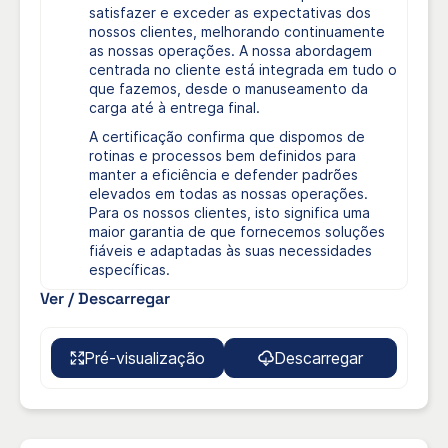
móveis de lança articulada que podem operar ao
satisfazer e exceder as expectativas dos
longo do nosso cais de 1.100 metros, um
nossos clientes, melhorando continuamente
transportador de correia para descarga sem pó em
as nossas operações. A nossa abordagem
silos e um carregador de navios para carregamento
centrada no cliente está integrada em tudo o
de navios.
que fazemos, desde o manuseamento da
carga até à entrega final.
A certificação confirma que dispomos de
rotinas e processos bem definidos para
manter a eficiência e defender padrões
elevados em todas as nossas operações.
Para os nossos clientes, isto significa uma
maior garantia de que fornecemos soluções
fiáveis e adaptadas às suas necessidades
específicas.
Ver / Descarregar
Pré-visualização
Descarregar