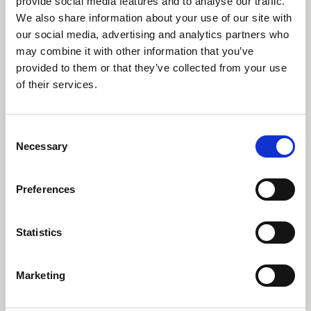
provide social media features and to analyse our traffic.
Ver / Descarregar
We also share information about your use of our site with
our social media, advertising and analytics partners who
may combine it with other information that you’ve
Pré-visualização
Descarregar
provided to them or that they’ve collected from your use
of their services.
Consent
Necessary
Selection
ISO 45001:2O15
Número do certificado 1465
Preferences
Dados do documento:
Statistics
Data de origem:
2024-12-12
Ativo
Marketing
Data de expiração:
2027-12-19