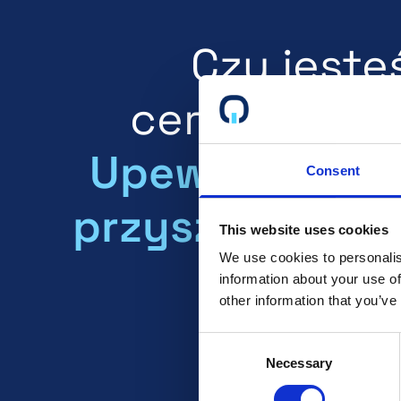
Czy jeste
certyfikowa
Upewnij się, ż
Consent
przyszli klienc
This website uses cookies
We use cookies to personalis
wiedzą!
information about your use of
other information that you’ve
Consent
Necessary
Selection
Czytaj więcej