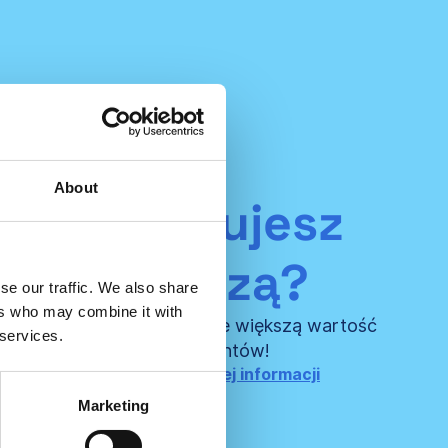
About
reprezentujesz
mę doradczą?
se our traffic. We also share
ers who may combine it with
spółpracę i stwórz jeszcze większą wartość
 services.
woich certyfikowanych klientów!
ię z nami, aby uzyskać więcej informacji
Marketing