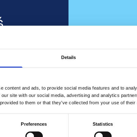
ś
ny?
e Twoi
Details
Czy 
i o tym
fir
e content and ads, to provide social media features and to analy
 our site with our social media, advertising and analytics partn
Wejdź z nami we w
 provided to them or that they’ve collected from your use of their
dla s
Skontaktuj s
Preferences
Statistics