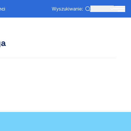
nci
Wyszukiwanie:
Lang:
PL
ga