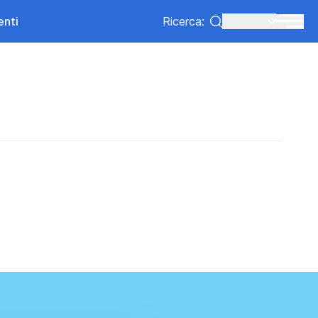
enti
Ricerca:
Lang:
IT