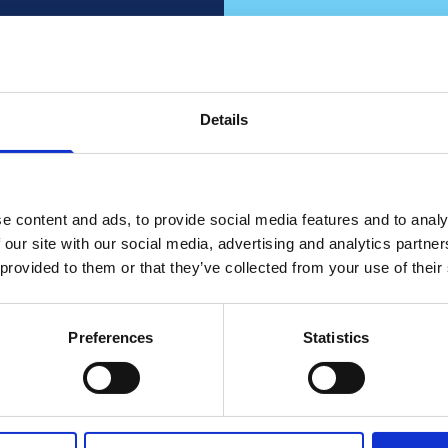
ato?
Rap
i tuoi
Details
i lo
e content and ads, to provide social media features and to analy
c
!
 our site with our social media, advertising and analytics partn
 provided to them or that they’ve collected from your use of their
Fai squadra con n
Cont
Preferences
Statistics
on le vendite