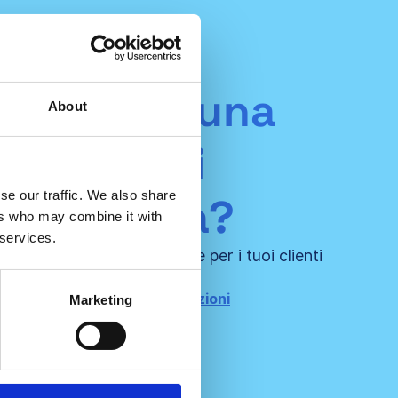
presenti una
About
società di
se our traffic. We also share
onsulenza?
ers who may combine it with
 services.
oi e crea ancora più valore per i tuoi clienti
certificati!
attaci per maggiori informazioni
Marketing