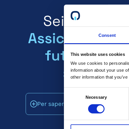
Sei certific
Assicurati che 
Consent
futuri client
This website uses cookies
We use cookies to personalis
sappiano
information about your use of
other information that you’ve
Consent
Necessary
Selection
Per saperne di più
Parlare c