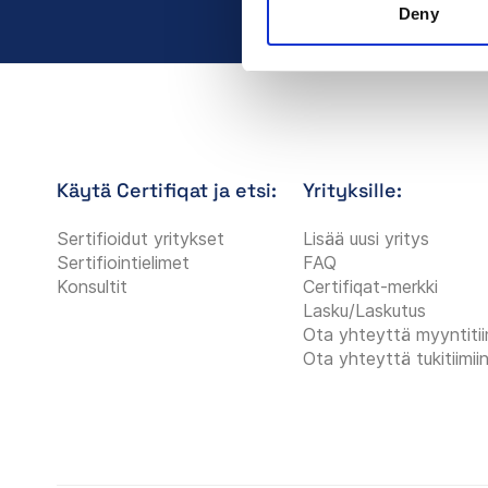
Deny
Käytä Certifiqat ja etsi:
Yrityksille:
Sertifioidut yritykset
Lisää uusi yritys
Sertifiointielimet
FAQ
Konsultit
Certifiqat-merkki
Lasku/Laskutus
Ota yhteyttä myyntitii
Ota yhteyttä tukitiimii