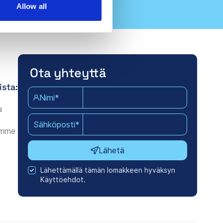
Allow all
Ota yhteyttä
ista:
Nimi*
a
Sähköposti*
amme
Lähetä
Lähettämällä tämän lomakkeen hyväksyn
Käyttöehdot.