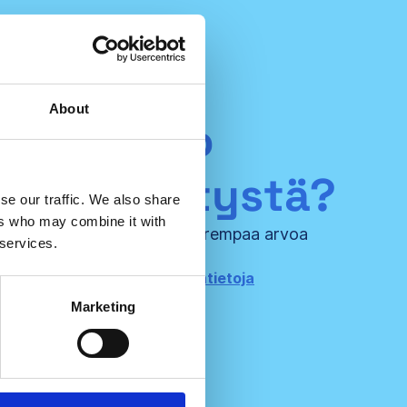
About
Edustatko
ltointiyritystä?
se our traffic. We also share
ers who may combine it with
styötä ja luodaan vielä suurempaa arvoa
 services.
sertifioiduille asiakkailleasi!
hin yhteyttä saadaksesi lisätietoja
Marketing