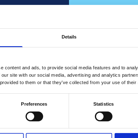
oitu?
tulevat
Details
tävät
konsu
e content and ads, to provide social media features and to analy
 our site with our social media, advertising and analytics partn
Tehdään yhtei
 provided to them or that they’ve collected from your use of their
Ota mei
Preferences
Statistics
ynnille