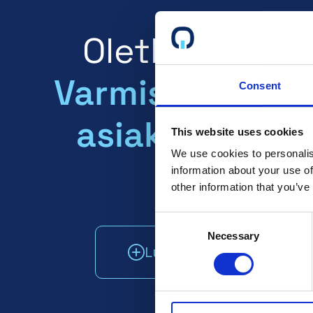
Oletko sertifi
Varmista, että 
Consent
asiakkaasi tie
This website uses cookies
We use cookies to personalis
sen!
information about your use of
other information that you’ve
Consent
Necessary
Selection
Lue lisää
Puhu my