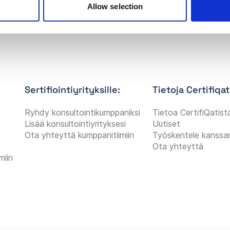
Allow selection
Sertifiointiyrityksille:
Tietoja Certifiqat
Ryhdy konsultointikumppaniksi
Tietoa CertifiQatist
Lisää konsultointiyrityksesi
Uutiset
Ota yhteyttä kumppanitiimiin
Työskentele kanss
Ota yhteyttä
miin
n