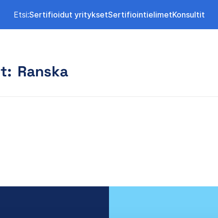
Etsi:
Sertifioidut yritykset
Sertifiointielimet
Konsultit
t:
Ranska