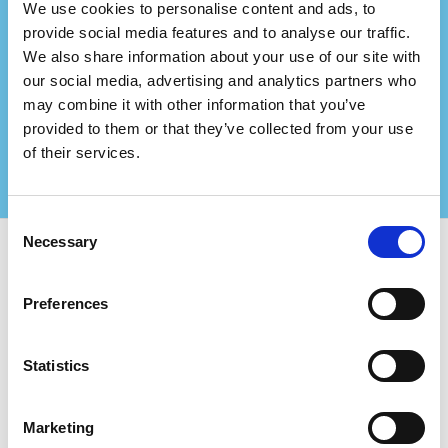
We use cookies to personalise content and ads, to
¿Representas a una
provide social media features and to analyse our traffic.
empresa de consultoría?
We also share information about your use of our site with
our social media, advertising and analytics partners who
Asóciate con nosotros y crea aún más valor para
may combine it with other information that you’ve
tus clientes certificados!
provided to them or that they’ve collected from your use
Contáctenos para más información
of their services.
Consent
Necessary
Selection
Usa Certifiqat y encuentra:
Preferences
Empresas certificadas
Organismos de certificación
Statistics
Consultores
Para Empresas:
Marketing
Agregar nueva empresa