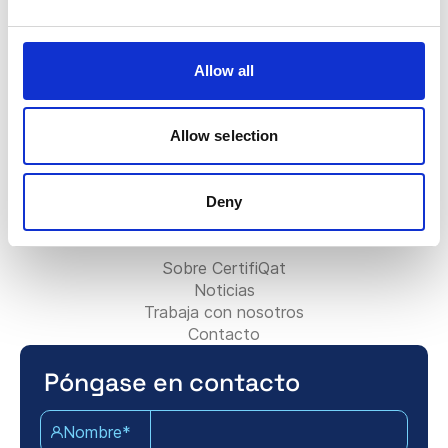
FAQ
La insignia Certifiqat
Factura/Facturación
Allow all
Contactar con el equipo de ventas
Contactar con el equipo de soporte
Para socios:
Allow selection
Bli konsultpartner
Lägg till ditt konsultföretag
Deny
Kontakta partnerteamet
Acerca de Certifiqat:
Sobre CertifiQat
Noticias
Trabaja con nosotros
Contacto
Póngase en contacto
Nombre*