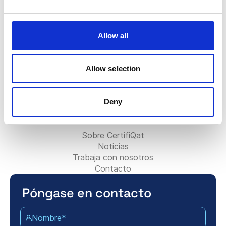
FAQ
La insignia Certifiqat
Factura/Facturación
Allow all
Contactar con el equipo de ventas
Contactar con el equipo de soporte
Para socios:
Allow selection
Bli konsultpartner
Lägg till ditt konsultföretag
Deny
Kontakta partnerteamet
Acerca de Certifiqat:
Sobre CertifiQat
Noticias
Trabaja con nosotros
Contacto
Póngase en contacto
Nombre*