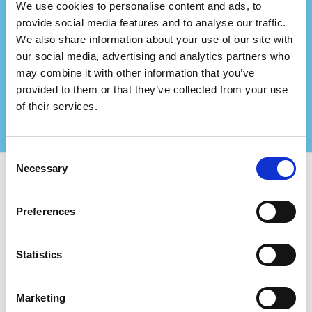
We use cookies to personalise content and ads, to
¿Representas a una
provide social media features and to analyse our traffic.
empresa de consultoría?
We also share information about your use of our site with
our social media, advertising and analytics partners who
Asóciate con nosotros y crea aún más valor para
may combine it with other information that you’ve
tus clientes certificados!
provided to them or that they’ve collected from your use
Contáctenos para más información
of their services.
Consent
Necessary
Selection
Usa Certifiqat y encuentra:
Preferences
Empresas certificadas
Organismos de certificación
Statistics
Consultores
Para Empresas:
Marketing
Agregar nueva empresa