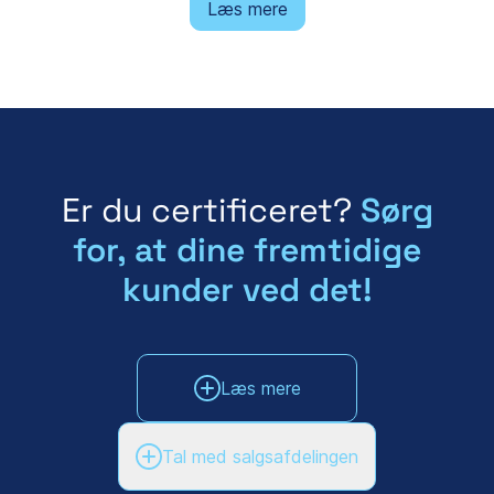
Læs mere
Er du certificeret?
Sørg
for, at dine fremtidige
kunder ved det!
Læs mere
Tal med salgsafdelingen