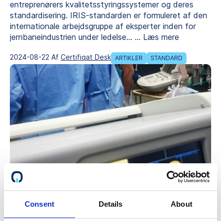
entreprenørers kvalitetsstyringssystemer og deres
standardisering. IRIS-standarden er formuleret af den
internationale arbejdsgruppe af eksperter inden for
jernbaneindustrien under ledelse…
...
Læs mere
2024-08-22 Af
Certifiqat Desk
ARTIKLER
STANDARD
ISO 13485 – Kvalitetsstyringssystem for
medicinsk udstyr
Consent
Details
About
Den internationale standard ISO 13485 fungerer som