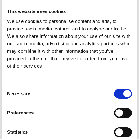
grundlag for certificering af kvalitetsstyringssystemer i
This website uses cookies
virksomheder, der fremstiller eller distribuerer medicinsk
udstyr eller er involveret i fremstillingen som en del af
We use cookies to personalise content and ads, to
forsyningskæden. Et kvalitetsstyringssystem udgør
provide social media features and to analyse our traffic.
rygraden i driften og opgaverne for producenter af
We also share information about your use of our site with
medicinsk udstyr. Det sikrer, at både interne…
...
Læs
our social media, advertising and analytics partners who
mere
may combine it with other information that you’ve
provided to them or that they’ve collected from your use
2024-08-22 Af
Certifiqat Desk
ARTIKLER
STANDARD
of their services.
Consent
Necessary
Selection
Preferences
Statistics