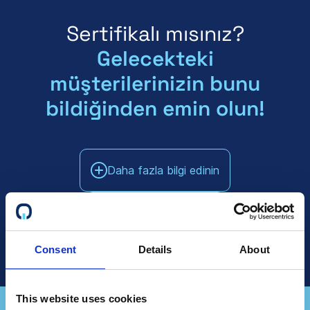
Sertifikalı mısınız?
Gelecekteki
müşterilerinizin bunu
bildiğinden emin olun!
Daha fazla bilgi edinin
Satış ile Konuşun
Consent
Details
About
This website uses cookies