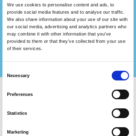
We use cookies to personalise content and ads, to
provide social media features and to analyse our traffic.
Bir danışmanlık firmasını
We also share information about your use of our site with
mı temsil ediyorsunuz?
our social media, advertising and analytics partners who
may combine it with other information that you’ve
Bizimle ortak olun ve sertifikalı müşterileriniz için
provided to them or that they’ve collected from your use
daha büyük değerler yaratın!
of their services.
Daha fazla bilgi için bizimle iletişime geçin
Consent
Necessary
Selection
Preferences
Certifiqat’ı kullanın ve bulun:
Sertifikalı Şirketler
Statistics
Sertifikasyon Kuruluşları
Danışmanlar
Şirketler İçin:
Marketing