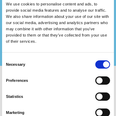
We use cookies to personalise content and ads, to
provide social media features and to analyse our traffic.
Bir danışmanlık firmasını
We also share information about your use of our site with
mı temsil ediyorsunuz?
our social media, advertising and analytics partners who
may combine it with other information that you’ve
Bizimle ortak olun ve sertifikalı müşterileriniz için
provided to them or that they’ve collected from your use
daha büyük değerler yaratın!
of their services.
Daha fazla bilgi için bizimle iletişime geçin
Consent
Necessary
Selection
Preferences
Certifiqat’ı kullanın ve bulun:
Sertifikalı Şirketler
Statistics
Sertifikasyon Kuruluşları
Danışmanlar
Şirketler İçin:
Marketing