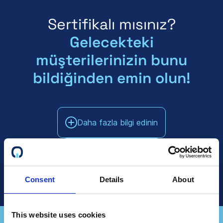
Sertifikalı mısınız?
Gelecekteki
müşterilerinizin bunu
bildiğinden emin olun!
Daha fazla bilgi edinin
Satış ile Konuşun
Consent
Details
About
This website uses cookies