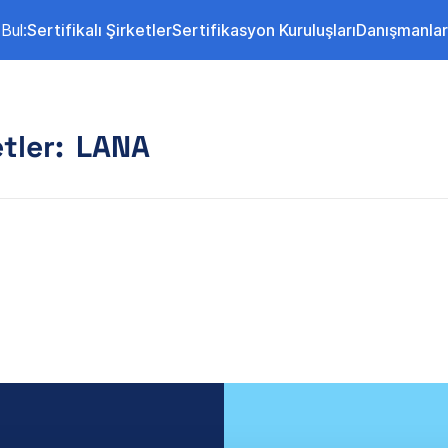
Bul:
Sertifikalı Şirketler
Sertifikasyon Kuruluşları
Danışmanlar
tler:
LANA