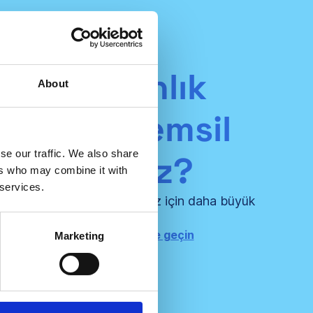
r danışmanlık
About
asını mı temsil
se our traffic. We also share
diyorsunuz?
ers who may combine it with
 services.
n ve sertifikalı müşterileriniz için daha büyük
değerler yaratın!
zla bilgi için bizimle iletişime geçin
Marketing