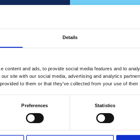
ınız?
Bi
ki
Details
firm
n bunu
e content and ads, to provide social media features and to analy
e
n olun!
 our site with our social media, advertising and analytics partn
 provided to them or that they’ve collected from your use of their
Bizimle ortak olu
Daha fa
Preferences
Statistics
 ile Konuşun