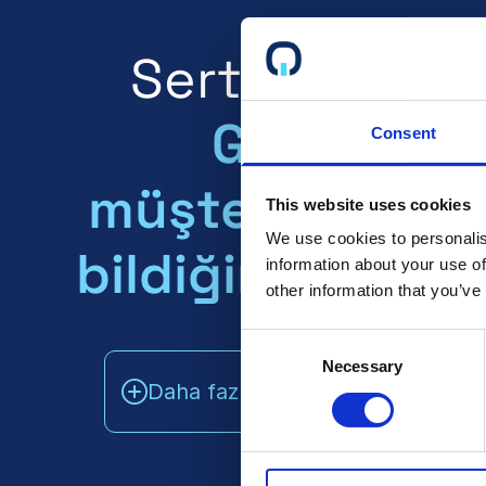
Sertifikalı mıs
Gelecekte
Consent
müşterilerinizi
This website uses cookies
We use cookies to personalis
bildiğinden emi
information about your use of
other information that you’ve
Consent
Necessary
Selection
Daha fazla bilgi edinin
Satış