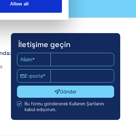
Allow all
İletişime geçin
ında:
İsim*
da
E-posta*
Gönder
Bu formu göndererek Kullanım Şartlarını
kabul ediyorum.