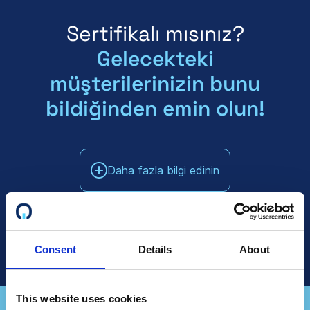
Sertifikalı mısınız?
Gelecekteki
müşterilerinizin bunu
bildiğinden emin olun!
Daha fazla bilgi edinin
Satış ile Konuşun
Consent
Details
About
This website uses cookies