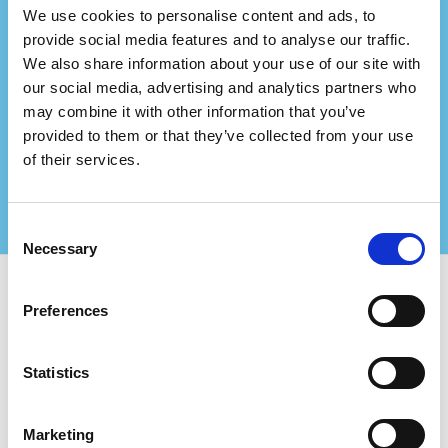
We use cookies to personalise content and ads, to
provide social media features and to analyse our traffic.
Bir danışmanlık firmasını
We also share information about your use of our site with
mı temsil ediyorsunuz?
our social media, advertising and analytics partners who
may combine it with other information that you’ve
Bizimle ortak olun ve sertifikalı müşterileriniz için
provided to them or that they’ve collected from your use
daha büyük değerler yaratın!
of their services.
Daha fazla bilgi için bizimle iletişime geçin
Consent
Necessary
Selection
Preferences
Certifiqat’ı kullanın ve bulun:
Sertifikalı Şirketler
Statistics
Sertifikasyon Kuruluşları
Danışmanlar
Şirketler İçin:
Marketing