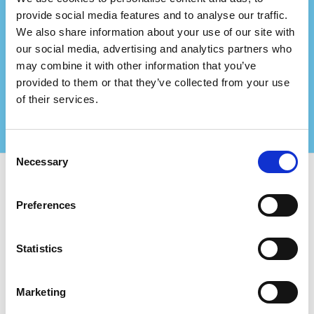
Representa uma empresa
provide social media features and to analyse our traffic.
We also share information about your use of our site with
de consultoria?
our social media, advertising and analytics partners who
Faça parceria connosco e crie ainda mais valor
may combine it with other information that you’ve
para os seus clientes certificados!
provided to them or that they’ve collected from your use
Contacte-nos para mais informações
of their services.
Consent
Necessary
Selection
Utilize o Certifiqat e encontre:
Preferences
Empresas certificadas
Órgãos de certificação
Statistics
Consultores
Para Empresas:
Marketing
Adicionar nova empresa