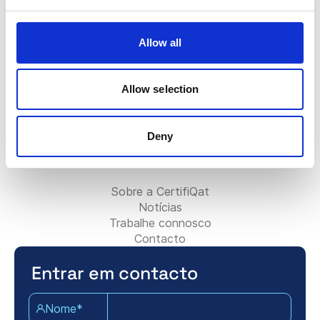
FAQ
O crachá Certifiqat
Fatura/Faturação
Allow all
Contactar a equipa de vendas
Contactar a equipa de suporte
Para parceiros:
Allow selection
Torne-se Parceiro de Consultoria
Adicione a sua empresa de consultoria
Deny
Contacte a equipa de parceiros
Sobre Certifiqat:
Sobre a CertifiQat
Notícias
Trabalhe connosco
Contacto
Entrar em contacto
Nome*