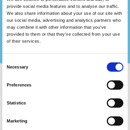
Representa uma empresa
provide social media features and to analyse our traffic.
We also share information about your use of our site with
de consultoria?
our social media, advertising and analytics partners who
Faça parceria connosco e crie ainda mais valor
may combine it with other information that you’ve
para os seus clientes certificados!
provided to them or that they’ve collected from your use
Contacte-nos para mais informações
of their services.
Consent
Necessary
Selection
Utilize o Certifiqat e encontre:
Preferences
Empresas certificadas
Órgãos de certificação
Statistics
Consultores
Para Empresas:
Marketing
Adicionar nova empresa