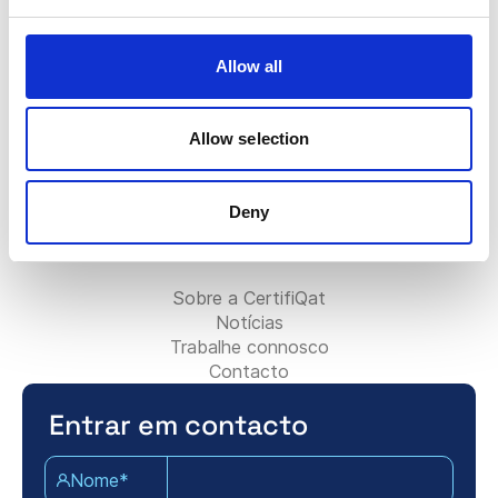
FAQ
O crachá Certifiqat
Fatura/Faturação
Allow all
Contactar a equipa de vendas
Contactar a equipa de suporte
Para parceiros:
Allow selection
Torne-se Parceiro de Consultoria
Adicione a sua empresa de consultoria
Deny
Contacte a equipa de parceiros
Sobre Certifiqat:
Sobre a CertifiQat
Notícias
Trabalhe connosco
Contacto
Entrar em contacto
Nome*