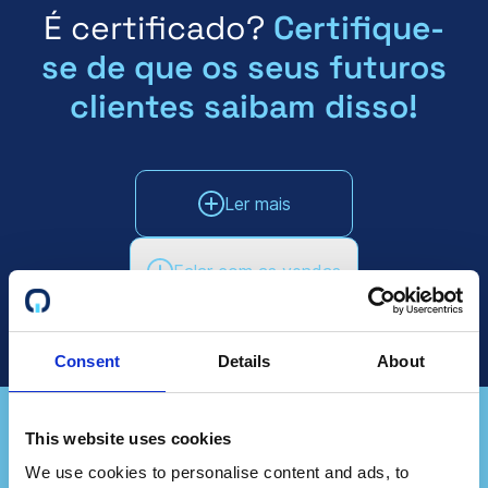
É certificado?
Certifique-
se de que os seus futuros
clientes saibam disso!
Ler mais
Falar com as vendas
Consent
Details
About
This website uses cookies
We use cookies to personalise content and ads, to
Representa uma empresa