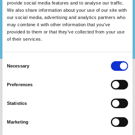
provide social media features and to analyse our traffic.
de consultoria?
We also share information about your use of our site with
our social media, advertising and analytics partners who
Faça parceria connosco e crie ainda mais valor
may combine it with other information that you’ve
para os seus clientes certificados!
provided to them or that they’ve collected from your use
Contacte-nos para mais informações
of their services.
Consent
Necessary
Selection
Utilize o Certifiqat e encontre:
Preferences
Empresas certificadas
Órgãos de certificação
Statistics
Consultores
Para Empresas:
Marketing
Adicionar nova empresa
FAQ