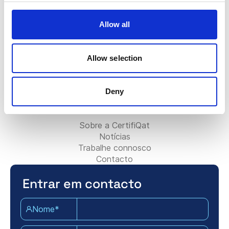
O crachá Certifiqat
Fatura/Faturação
Contactar a equipa de vendas
Allow all
Contactar a equipa de suporte
Para parceiros:
Allow selection
Torne-se Parceiro de Consultoria
Adicione a sua empresa de consultoria
Contacte a equipa de parceiros
Deny
Sobre Certifiqat:
Sobre a CertifiQat
Notícias
Trabalhe connosco
Contacto
Entrar em contacto
Nome*