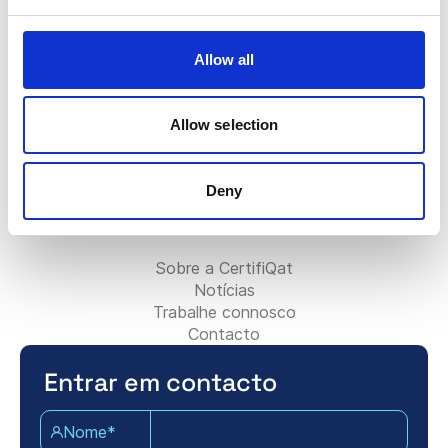
FAQ
O crachá Certifiqat
Fatura/Faturação
Allow all
Contactar a equipa de vendas
Contactar a equipa de suporte
Para parceiros:
Allow selection
Torne-se Parceiro de Consultoria
Adicione a sua empresa de consultoria
Deny
Contacte a equipa de parceiros
Sobre Certifiqat:
Sobre a CertifiQat
Notícias
Trabalhe connosco
Contacto
Entrar em contacto
Nome*