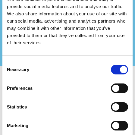
Representa uma empresa
provide social media features and to analyse our traffic.
We also share information about your use of our site with
de consultoria?
our social media, advertising and analytics partners who
Faça parceria connosco e crie ainda mais valor
may combine it with other information that you’ve
para os seus clientes certificados!
provided to them or that they’ve collected from your use
Contacte-nos para mais informações
of their services.
Consent
Necessary
Selection
Utilize o Certifiqat e encontre:
Preferences
Empresas certificadas
Órgãos de certificação
Statistics
Consultores
Para Empresas:
Marketing
Adicionar nova empresa