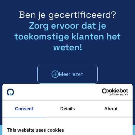
Ben je gecertificeerd?
Zorg ervoor dat je
toekomstige klanten het
weten!
Meer lezen
Praat met Verkoop
Consent
Details
About
This website uses cookies