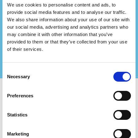
We use cookies to personalise content and ads, to
provide social media features and to analyse our traffic.
Vertegenwoordig je een
We also share information about your use of our site with
adviesbureau?
our social media, advertising and analytics partners who
may combine it with other information that you’ve
Ga met ons in partnerschap en creëer nog grotere
provided to them or that they’ve collected from your use
waarde voor uw gecertificeerde klanten!
of their services.
Neem contact met ons op voor meer informatie
Consent
Necessary
Selection
Preferences
Gebruik Certifiqat en vind:
Gecertificeerde bedrijven
Statistics
Certificeringsinstellingen
Adviseurs
Voor Bedrijven:
Marketing