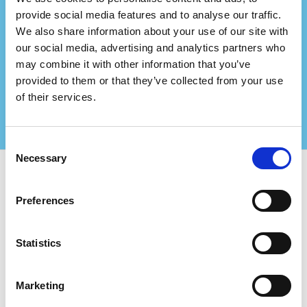
Representerer du et
provide social media features and to analyse our traffic.
We also share information about your use of our site with
konsulentfirma?
our social media, advertising and analytics partners who
Partner med oss og skap enda større verdi for
may combine it with other information that you’ve
dine sertifiserte kunder!
provided to them or that they’ve collected from your use
Kontakt oss for mer informasjon
of their services.
Consent
Necessary
Selection
Bruk Certifiqat og finn:
Preferences
Sertifiserte selskaper
Sertifiseringsorganer
Statistics
Konsulenter
For Selskaper:
Marketing
Legg til nytt selskap