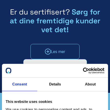
Er du sertifisert?
Sørg for
at dine fremtidige kunder
vet det!
Les mer
Snakk med salgsavdelingen
Consent
Details
About
This website uses cookies
We use cookies to personalise content and ads, to