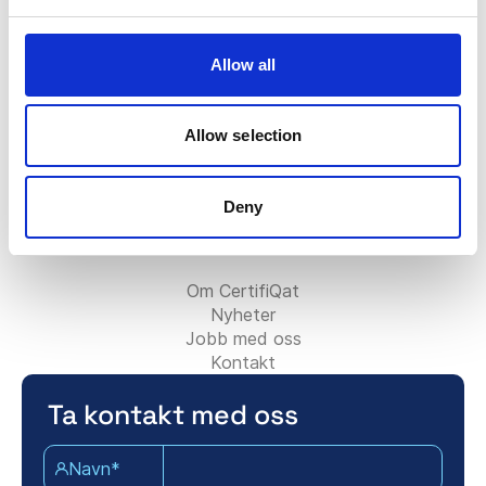
FAQ
Certifiqat-merket
Faktura/Fakturering
Allow all
Kontakt salgsteamet
Kontakt supportteamet
For partnere:
Allow selection
Bli rådgivningspartner
Legg til ditt konsulentfirma
Deny
Kontakt partnerteamet
Om Certifiqat:
Om CertifiQat
Nyheter
Jobb med oss
Kontakt
Ta kontakt med oss
Navn*