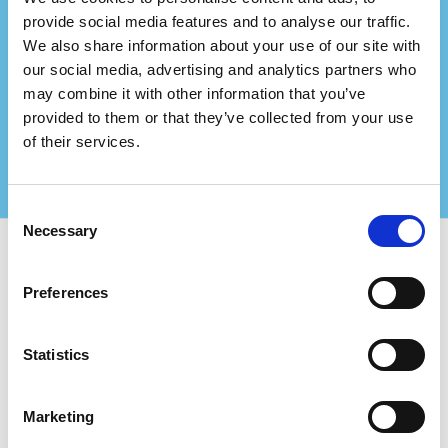
Representerer du et
provide social media features and to analyse our traffic.
We also share information about your use of our site with
konsulentfirma?
our social media, advertising and analytics partners who
Partner med oss og skap enda større verdi for
may combine it with other information that you’ve
dine sertifiserte kunder!
provided to them or that they’ve collected from your use
Kontakt oss for mer informasjon
of their services.
Consent
Necessary
Selection
Bruk Certifiqat og finn:
Preferences
Sertifiserte selskaper
Sertifiseringsorganer
Statistics
Konsulenter
For Selskaper:
Marketing
Legg til nytt selskap