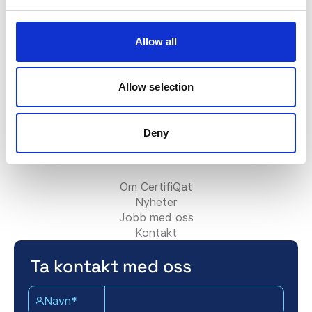
FAQ
Certifiqat-merket
Faktura/Fakturering
Allow all
Kontakt salgsteamet
Kontakt supportteamet
For partnere:
Allow selection
Bli rådgivningspartner
Legg til ditt konsulentfirma
Deny
Kontakt partnerteamet
Om Certifiqat:
Om CertifiQat
Nyheter
Jobb med oss
Kontakt
Ta kontakt med oss
Navn*