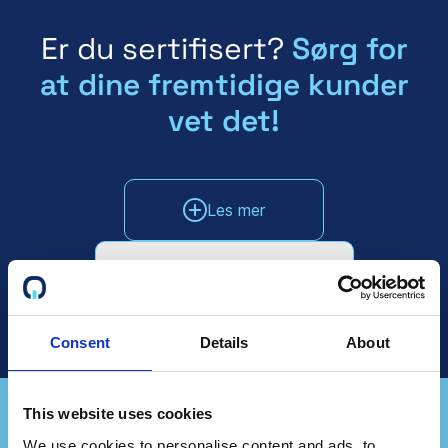
Er du sertifisert?
Sørg for
at dine fremtidige kunder
vet det!
Les mer
Snakk med salgsavdelingen
Consent
Details
About
This website uses cookies
We use cookies to personalise content and ads, to