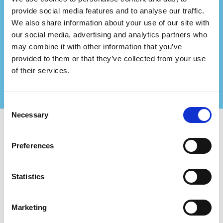
Representerer du et
provide social media features and to analyse our traffic.
We also share information about your use of our site with
konsulentfirma?
our social media, advertising and analytics partners who
Partner med oss og skap enda større verdi for
may combine it with other information that you’ve
dine sertifiserte kunder!
provided to them or that they’ve collected from your use
Kontakt oss for mer informasjon
of their services.
Consent
Necessary
Selection
Bruk Certifiqat og finn:
Preferences
Sertifiserte selskaper
Sertifiseringsorganer
Statistics
Konsulenter
For Selskaper:
Marketing
Legg til nytt selskap