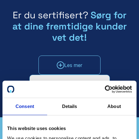
Er du sertifisert?
Sørg for
at dine fremtidige kunder
vet det!
Les mer
Snakk med salgsavdelingen
Consent
Details
About
This website uses cookies
We use cookies to personalise content and ads, to