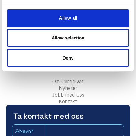
FAQ
Certifiqat-merket
Faktura/Fakturering
Allow all
Kontakt salgsteamet
Kontakt supportteamet
For partnere:
Allow selection
Bli rådgivningspartner
Legg til ditt konsulentfirma
Deny
Kontakt partnerteamet
Om Certifiqat:
Om CertifiQat
Nyheter
Jobb med oss
Kontakt
Ta kontakt med oss
Navn*