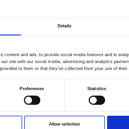
t?
Sørg
Details
Repre
mtidige
kon
et!
e content and ads, to provide social media features and to analy
 our site with our social media, advertising and analytics partn
Partner med oss og
 provided to them or that they’ve collected from your use of their
K
lgsavdelingen
Preferences
Statistics
Allow selection