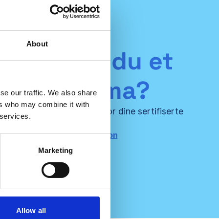
About
senterer du et
sulentfirma?
se our traffic. We also share
ers who may combine it with
 skap enda større verdi for dine sertifiserte
 services.
kunder!
ontakt oss for mer informasjon
Marketing
Allow all