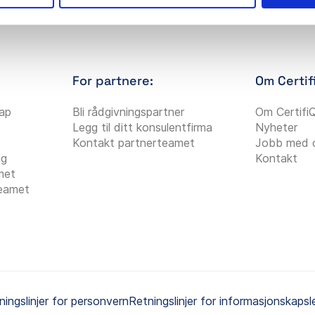
For partnere:
Om Certif
kap
Bli rådgivningspartner
Om Certifi
Legg til ditt konsulentfirma
Nyheter
Kontakt partnerteamet
Jobb med 
ng
Kontakt
met
teamet
ningslinjer for personvern
Retningslinjer for informasjonskapsl