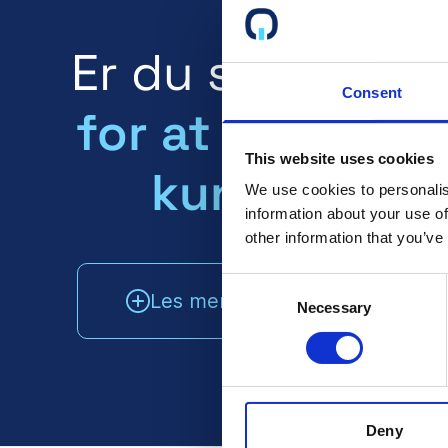
Er du sertifiser
Consent
for at dine fre
This website uses cookies
kunder vet d
We use cookies to personalis
information about your use of
other information that you’ve
Consent
Les mer
Snakk med sa
Necessary
Selection
Deny