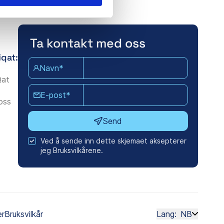
Ta kontakt med oss
iqat:
Navn*
Qat
E-post*
oss
Send
Ved å sende inn dette skjemaet aksepterer
jeg Bruksvilkårene.
er
Bruksvilkår
Lang:
NB