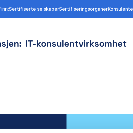
Finn:
Sertifiserte selskaper
Sertifiseringsorganer
Konsulente
nsjen:
IT-konsulentvirksomhet