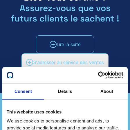
Assurez-vous que vos
futurs clients le sachent !
Lire la suite
S'adresser au service des ventes
Consent
Details
About
This website uses cookies
Représentez-vous une
We use cookies to personalise content and ads, to
provide social media features and to analyse our traffic.