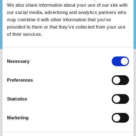
société de conseil?
We also share information about your use of our site with
Associez-vous à nous et créez encore plus de
our social media, advertising and analytics partners who
valeur pour vos clients certifiés !
may combine it with other information that you’ve
Contactez-nous pour plus d'informations
provided to them or that they’ve collected from your use
of their services.
Consent
Necessary
Selection
Utilisez Certifiqat et trouvez :
Preferences
Entreprises certifiées
Organismes de certification
Consultants
Statistics
Pour les entreprises:
Ajouter une nouvelle entreprise
Marketing
FAQ
Le badge Certifiqat
Facture/Facturation