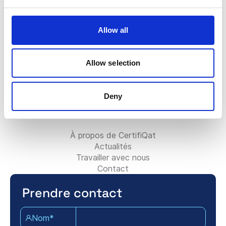
FAQ
Le badge Certifiqat
Facture/Facturation
Allow all
Contacter l’équipe commerciale
Contacter l’équipe de support
Pour les partenaires:
Allow selection
Devenir partenaire de conseil
Ajoutez votre entreprise de conseil
Deny
Contactez l’équipe partenaire
À propos de Certifiqat:
À propos de CertifiQat
Actualités
Travailler avec nous
Contact
Prendre contact
Nom*