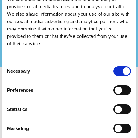
Représentez-vous une
provide social media features and to analyse our traffic.
We also share information about your use of our site with
société de conseil?
our social media, advertising and analytics partners who
Associez-vous à nous et créez encore plus de
may combine it with other information that you’ve
valeur pour vos clients certifiés !
provided to them or that they’ve collected from your use
Contactez-nous pour plus d'informations
of their services.
Consent
Necessary
Selection
Utilisez Certifiqat et trouvez :
Preferences
Entreprises certifiées
Organismes de certification
Statistics
Consultants
Pour les entreprises:
Marketing
Ajouter une nouvelle entreprise