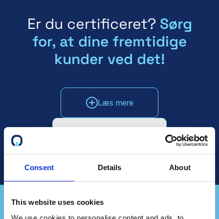
Er du certificeret?
Sørg
for, at dine fremtidige
kunder ved det!
Læs mere
Tal med salgsafdelingen
Consent
Details
About
This website uses cookies
We use cookies to personalise content and ads, to