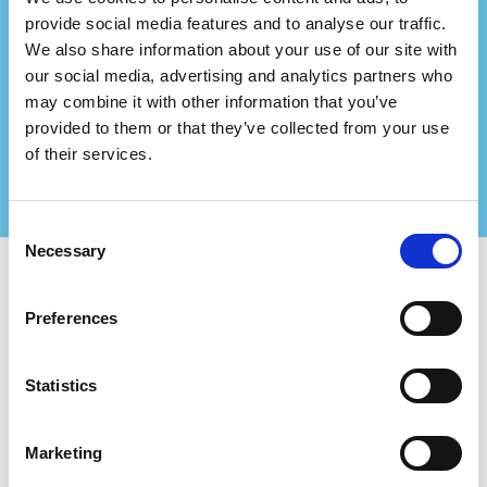
Repræsenterer du et
provide social media features and to analyse our traffic.
We also share information about your use of our site with
konsulentfirma?
our social media, advertising and analytics partners who
Indgå partnerskab med os og skab endnu større
may combine it with other information that you’ve
værdi for dine certificerede kunder!
provided to them or that they’ve collected from your use
Kontakt os for mere information
of their services.
Consent
Necessary
Selection
Brug Certifiqat og find:
Preferences
Certificerede virksomheder
Certificeringsorganer
Statistics
Konsulenter
For virksomheder:
Marketing
Tilføj ny virksomhed