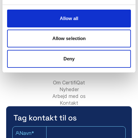
FAQ
Certifiqat-badget
Faktura/Regning
Allow all
Kontakt salgsteamet
Kontakt supportteamet
For partnere:
Allow selection
Bliv konsulentpartner
Tilføj din konsulentvirksomhed
Deny
Kontakt partnerteamet
Om Certifiqat:
Om CertifiQat
Nyheder
Arbejd med os
Kontakt
Tag kontakt til os
Navn*