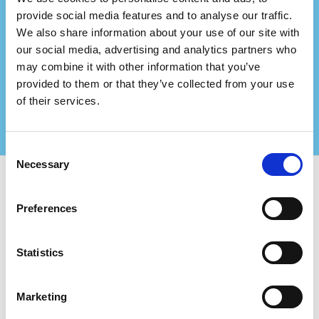
Repræsenterer du et
provide social media features and to analyse our traffic.
We also share information about your use of our site with
konsulentfirma?
our social media, advertising and analytics partners who
Indgå partnerskab med os og skab endnu større
may combine it with other information that you’ve
værdi for dine certificerede kunder!
provided to them or that they’ve collected from your use
Kontakt os for mere information
of their services.
Consent
Necessary
Selection
Brug Certifiqat og find:
Preferences
Certificerede virksomheder
Certificeringsorganer
Statistics
Konsulenter
For virksomheder:
Marketing
Tilføj ny virksomhed