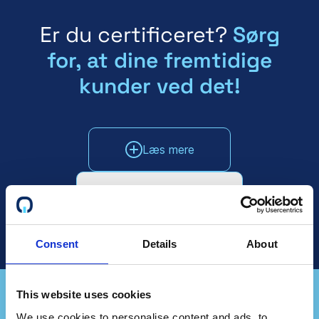
Er du certificeret?
Sørg
for, at dine fremtidige
kunder ved det!
Læs mere
Tal med salgsafdelingen
Consent
Details
About
This website uses cookies
We use cookies to personalise content and ads, to