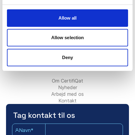
FAQ
Certifiqat-badget
Faktura/Regning
Allow all
Kontakt salgsteamet
Kontakt supportteamet
For partnere:
Allow selection
Bliv konsulentpartner
Tilføj din konsulentvirksomhed
Deny
Kontakt partnerteamet
Om Certifiqat:
Om CertifiQat
Nyheder
Arbejd med os
Kontakt
Tag kontakt til os
Navn*